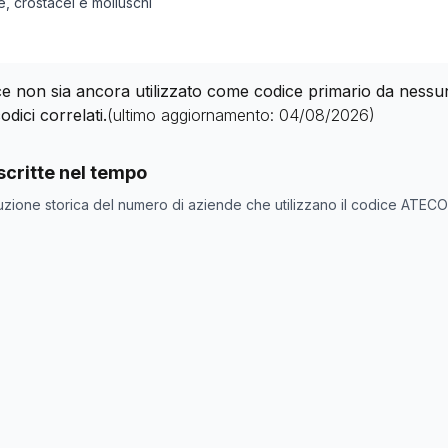
, crostacei e molluschi
 non sia ancora utilizzato come codice primario da nessuna 
odici correlati.
(ultimo aggiornamento:
04/08/2026
)
nde con codice ATECO
47.23.0
come codice primario
critte nel tempo
one
Numero aziende
uzione storica del numero di aziende che utilizzano il codice ATEC
0
0
0
0
0
0
0
0
0