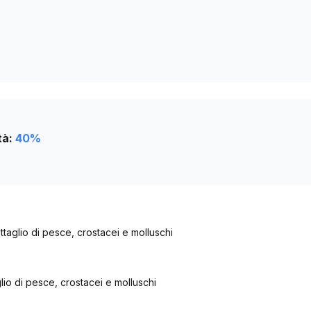
0
0
tà:
40
%
taglio di pesce, crostacei e molluschi
io di pesce, crostacei e molluschi