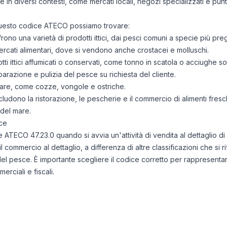
n diversi contesti, come mercati locali, negozi specializzati e punti
n questo codice ATECO possiamo trovare:
ono una varietà di prodotti ittici, dai pesci comuni a specie più preg
mercati alimentari, dove si vendono anche crostacei e molluschi.
ti ittici affumicati o conservati, come tonno in scatola o acciughe sot
parazione e pulizia del pesce su richiesta del cliente.
i mare, come cozze, vongole e ostriche.
ncludono la ristorazione, le pescherie e il commercio di alimenti freschi,
 del mare.
ce
ce ATECO 47.23.0 quando si avvia un'attività di vendita al dettaglio di
 commercio al dettaglio, a differenza di altre classificazioni che si 
del pesce. È importante scegliere il codice corretto per rappresentare
erciali e fiscali.