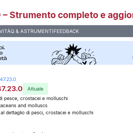
– Strumento completo e aggio
VITÀ
Q & A
STRUMENTI
FEEDBACK
47.23.0
47.23.0
Attuale
di pesce, crostacei e molluschi
ustaceans and molluscs
 dettaglio di pesci, crostacei e molluschi