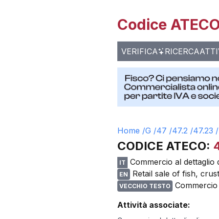
Codice ATECO 
VERIFICA
RICERCA
ATTI
Home /
G
/
47
/
47.2
/
47.23
/
CODICE ATECO:
Commercio al dettaglio 
IT
Retail sale of fish, cr
EN
Commercio al
VECCHIO TESTO
Attività associate: