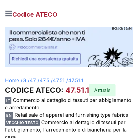
Codice ATECO
SPONSORIZZATO
Home /
G
/
47
/
47.5
/
47.51
/
47.51.1
CODICE ATECO:
47.51.1
Attuale
Commercio al dettaglio di tessuti per abbigliamento
IT
e arredamento
Retail sale of apparel and furnishing type fabrics
EN
Commercio al dettaglio di tessuti per
VECCHIO TESTO
l'abbigliamento, l'arredamento e di biancheria per la
casa