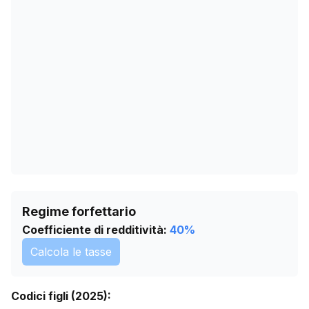
26/03/2026
5234
29/04/2026
5273
02/06/2026
5298
06/07/2026
5336
Regime forfettario
Coefficiente di redditività:
40
%
Calcola le tasse
Codici figli (2025):