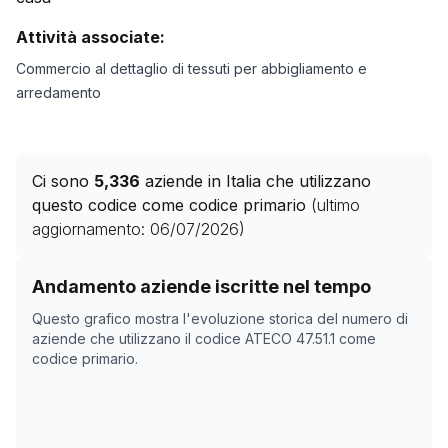
Attività associate:
Commercio al dettaglio di tessuti per abbigliamento e
arredamento
Ci sono
5,336
aziende in Italia che utilizzano
questo codice come codice primario
(ultimo
aggiornamento:
06/07/2026
)
Storico numero di aziende con codice ATECO
47.51.1
c
Andamento aziende iscritte nel tempo
Data rilevazione
Numer
Questo grafico mostra l'evoluzione storica del numero di
25/04/2025
4597
aziende che utilizzano il codice ATECO
47.51.1
come
codice primario.
10/11/2025
4864
14/12/2025
4949
17/01/2026
5258
20/02/2026
5211