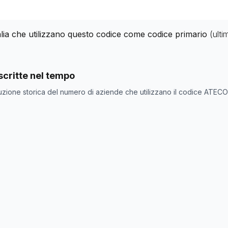
alia che utilizzano questo codice come codice primario
(ult
nde con codice ATECO
47.69.3
come codice primario
critte nel tempo
one
Numero aziende
uzione storica del numero di aziende che utilizzano il codice ATEC
0
190
195
207
207
213
218
217
218