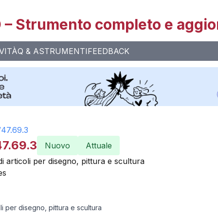
– Strumento completo e aggio
VITÀ
Q & A
STRUMENTI
FEEDBACK
/
47.69.3
47.69.3
Nuovo
Attuale
 articoli per disegno, pittura e scultura
es
li per disegno, pittura e scultura