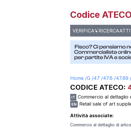
Codice ATECO 
VERIFICA
RICERCA
ATTI
Home /
G
/
47
/
47.6
/
47.69
CODICE ATECO:
Commercio al dettaglio di
IT
Retail sale of art suppli
EN
Attività associate:
Commercio al dettaglio di artico