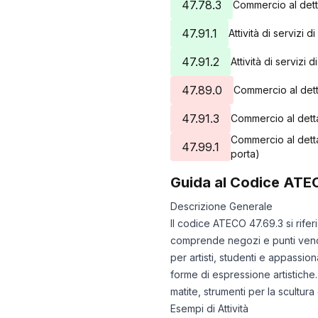
47.78.3
Commercio al dett
47.91.1
Attività di servizi
47.91.2
Attività di servizi
47.89.0
Commercio al detta
47.91.3
Commercio al detta
Commercio al dettag
47.99.1
porta)
Guida al Codice ATE
Descrizione Generale
Il codice ATECO 47.69.3 si rifer
comprende negozi e punti vendita
per artisti, studenti e appassion
forme di espressione artistiche.
matite, strumenti per la scultura e
Esempi di Attività