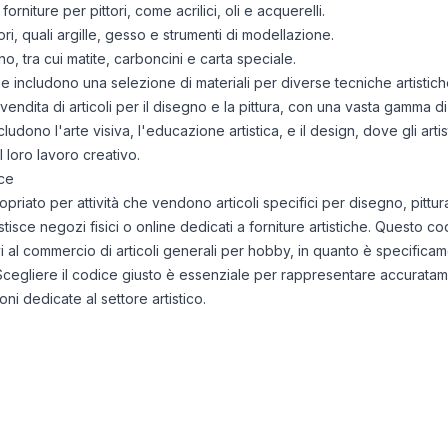
orniture per pittori, come acrilici, oli e acquerelli.
tori, quali argille, gesso e strumenti di modellazione.
o, tra cui matite, carboncini e carta speciale.
 che includono una selezione di materiali per diverse tecniche artistich
endita di articoli per il disegno e la pittura, con una vasta gamma di
cludono l'arte visiva, l'educazione artistica, e il design, dove gli arti
l loro lavoro creativo.
ce
riato per attività che vendono articoli specifici per disegno, pittura
tisce negozi fisici o online dedicati a forniture artistiche. Questo cod
vi al commercio di articoli generali per hobby, in quanto è specificam
e. Scegliere il codice giusto è essenziale per rappresentare accuratame
ni dedicate al settore artistico.