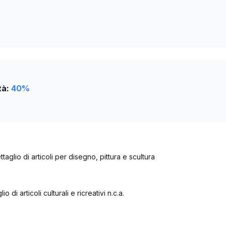
tà:
40
%
aglio di articoli per disegno, pittura e scultura
 di articoli culturali e ricreativi n.c.a.