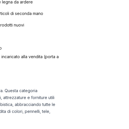
e legna da ardere
articoli di seconda mano
prodotti nuovi
o
 incaricato alla vendita (porta a
ura. Questa categoria
attrezzature e forniture utili
bbistica, abbracciando tutte le
a di colori, pennelli, tele,