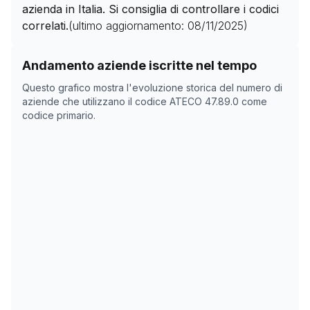
azienda in Italia. Si consiglia di controllare i codici
correlati.
(ultimo aggiornamento:
08/11/2025
)
Storico numero di aziende con codice ATECO
47.89.0
Andamento aziende iscritte nel tempo
Data rilevazione
Numer
Questo grafico mostra l'evoluzione storica del numero di
03/04/2025
0
aziende che utilizzano il codice ATECO
47.89.0
come
codice primario.
18/05/2025
0
08/11/2025
0