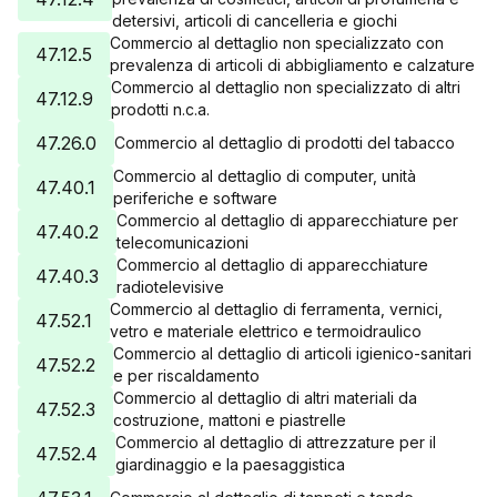
detersivi, articoli di cancelleria e giochi
Commercio al dettaglio non specializzato con
47.12.5
prevalenza di articoli di abbigliamento e calzature
Commercio al dettaglio non specializzato di altri
47.12.9
prodotti n.c.a.
47.26.0
Commercio al dettaglio di prodotti del tabacco
Commercio al dettaglio di computer, unità
47.40.1
periferiche e software
Commercio al dettaglio di apparecchiature per
47.40.2
telecomunicazioni
Commercio al dettaglio di apparecchiature
47.40.3
radiotelevisive
Commercio al dettaglio di ferramenta, vernici,
47.52.1
vetro e materiale elettrico e termoidraulico
Commercio al dettaglio di articoli igienico-sanitari
47.52.2
e per riscaldamento
Commercio al dettaglio di altri materiali da
47.52.3
costruzione, mattoni e piastrelle
Commercio al dettaglio di attrezzature per il
47.52.4
giardinaggio e la paesaggistica