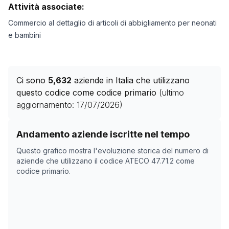
Attività associate:
Commercio al dettaglio di articoli di abbigliamento per neonati
e bambini
Ci sono
5,632
aziende in Italia che utilizzano
questo codice come codice primario
(ultimo
aggiornamento:
17/07/2026
)
Storico numero di aziende con codice ATECO
47.71.2
c
Andamento aziende iscritte nel tempo
Data rilevazione
Numer
Questo grafico mostra l'evoluzione storica del numero di
25/04/2025
5749
aziende che utilizzano il codice ATECO
47.71.2
come
codice primario.
12/11/2025
5714
16/12/2025
5703
28/01/2026
5853
03/03/2026
5692
06/04/2026
5697