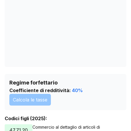
10/05/2026
5669
13/06/2026
5663
17/07/2026
5632
Regime forfettario
Coefficiente di redditività:
40
%
Calcola le tasse
Codici figli (2025):
Commercio al dettaglio di articoli di
47.71.20