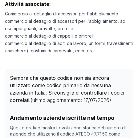
Attività associate:
Commercio al dettaglio di accessori per l'abbigliamento
commercio al dettaglio di accessori per l'abbigliamento, ad
esempio guanti, cravatte, bretelle
commercio al dettaglio di cappelli e ombrelli
commercio al dettaglio di abiti da lavoro, uniformi, travestimenti
(maschere), costumi di carnevale, eccetera
Sembra che questo codice non sia ancora
utilizzato come codice primario da nessuna
azienda in Italia. Si consiglia di controllare i codici
correlati.
(ultimo aggiornamento:
17/07/2026
)
Storico numero di aziende con codice ATECO
47.71.50
Andamento aziende iscritte nel tempo
Data rilevazione
Nume
Questo grafico mostra l'evoluzione storica del numero di
25/04/2025
0
aziende che utilizzano il codice ATECO
47.71.50
come