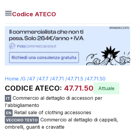
Codice ATECO
SPONSORIZZATO
Home /
G
/
47
/
47.7
/
47.71
/
47.71.5
/
47.71.50
CODICE ATECO:
47.71.50
Attuale
Commercio al dettaglio di accessori per
IT
l'abbigliamento
Retail sale of clothing accessories
EN
Commercio al dettaglio di cappelli,
VECCHIO TESTO
ombrelli, guanti e cravatte