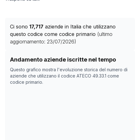
Ci sono
17,717
aziende in Italia che utilizzano
questo codice come codice primario
(ultimo
aggiornamento:
23/07/2026
)
Storico numero di aziende con codice ATECO
49.33.1
c
Andamento aziende iscritte nel tempo
Data rilevazione
Numer
Questo grafico mostra l'evoluzione storica del numero di
24/04/2025
0
aziende che utilizzano il codice ATECO
49.33.1
come
codice primario.
13/11/2025
15.824
17/12/2025
16.049
03/02/2026
17.200
09/03/2026
17.251
12/04/2026
17.365
16/05/2026
17.615
19/06/2026
17.648
23/07/2026
17.717