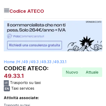
Codice ATECO
SPONSORIZZATO
Home /
H
/
49
/
49.3
/
49.33
/
49.33.1
CODICE ATECO:
Nuovo
Attuale
49.33.1
Trasporto su taxi
IT
Taxi services
EN
Attività associate:
Trasporto su taxi