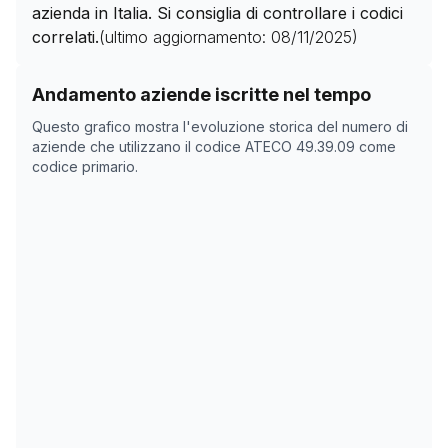
azienda in Italia. Si consiglia di controllare i codici
correlati.
(ultimo aggiornamento:
08/11/2025
)
Storico numero di aziende con codice ATECO
49.39.0
Andamento aziende iscritte nel tempo
Data rilevazione
Nume
Questo grafico mostra l'evoluzione storica del numero di
03/04/2025
3014
aziende che utilizzano il codice ATECO
49.39.09
come
codice primario.
18/05/2025
3005
08/11/2025
0