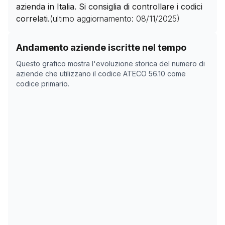
azienda in Italia. Si consiglia di controllare i codici
correlati.
(ultimo aggiornamento:
08/11/2025
)
Storico numero di aziende con codice ATECO
56.10
com
Andamento aziende iscritte nel tempo
Data rilevazione
Numero
Questo grafico mostra l'evoluzione storica del numero di
03/04/2025
0
aziende che utilizzano il codice ATECO
56.10
come
codice primario.
18/05/2025
0
08/11/2025
0