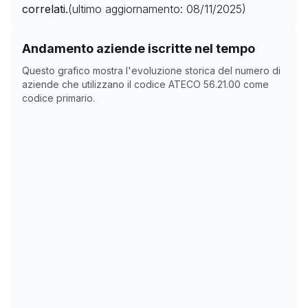
correlati.
(ultimo aggiornamento:
08/11/2025
)
Storico numero di aziende con codice ATECO
56.21.00
Andamento aziende iscritte nel tempo
Data rilevazione
Nume
Questo grafico mostra l'evoluzione storica del numero di
03/04/2025
0
aziende che utilizzano il codice ATECO
56.21.00
come
codice primario.
18/05/2025
0
08/11/2025
0