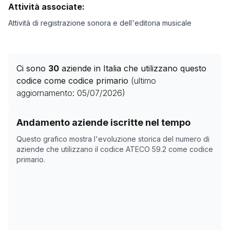
Attività associate:
Attività di registrazione sonora e dell'editoria musicale
Ci sono
30
aziende in Italia che utilizzano questo
codice come codice primario
(ultimo
aggiornamento:
05/07/2026
)
Storico numero di aziende con codice ATECO
59.2
com
Andamento aziende iscritte nel tempo
Data rilevazione
Numero 
Questo grafico mostra l'evoluzione storica del numero di
22/04/2025
33
aziende che utilizzano il codice ATECO
59.2
come codice
primario.
09/11/2025
34
13/12/2025
34
16/01/2026
34
19/02/2026
31
25/03/2026
31
28/04/2026
30