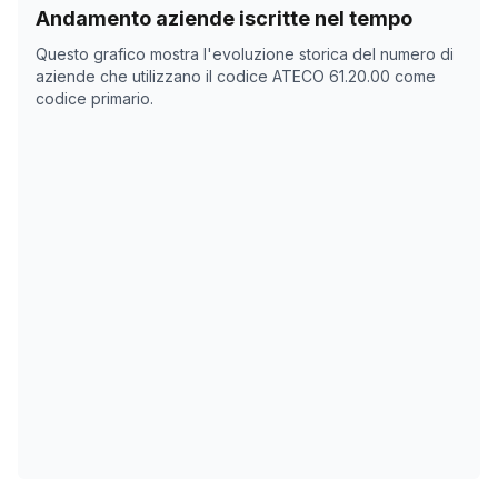
Storico numero di aziende con codice ATECO
61.20.00
Andamento aziende iscritte nel tempo
Data rilevazione
Nume
Questo grafico mostra l'evoluzione storica del numero di
08/04/2025
0
aziende che utilizzano il codice ATECO
61.20.00
come
codice primario.
24/05/2025
0
06/11/2025
0
10/12/2025
0
13/01/2026
0
16/02/2026
0
22/03/2026
0
25/04/2026
0
29/05/2026
0
02/07/2026
0
05/08/2026
0