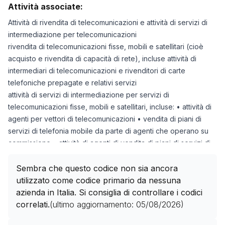
Attività associate:
Attività di rivendita di telecomunicazioni e attività di servizi di
intermediazione per telecomunicazioni
rivendita di telecomunicazioni fisse, mobili e satellitari (cioè
acquisto e rivendita di capacità di rete), incluse attività di
intermediari di telecomunicazioni e rivenditori di carte
telefoniche prepagate e relativi servizi
attività di servizi di intermediazione per servizi di
telecomunicazioni fisse, mobili e satellitari, incluse: • attività di
agenti per vettori di telecomunicazioni • vendita di piani di
servizi di telefonia mobile da parte di agenti che operano su
commissione • attività di agenti di vendita di piani di servizi di
telefonia mobile, vendita per conto di gestori di
telecomunicazioni mobili • attività di agenti per operatori di
Sembra che questo codice non sia ancora
rete virtuale mobile (MVNO) • erogazione di servizi di
utilizzato come codice primario da nessuna
accesso telefonico e a Internet in strutture aperte al pubblico
azienda in Italia. Si consiglia di controllare i codici
correlati.
(ultimo aggiornamento:
05/08/2026
)