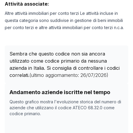
Attività associate:
Altre attività immobiliari per conto terzi Le attività incluse in
questa categoria sono suddivise in gestione di beni immobili
per conto terzi e altre attività immobiliari per conto terzi n.c.a.
Sembra che questo codice non sia ancora
utilizzato come codice primario da nessuna
azienda in Italia. Si consiglia di controllare i codici
correlati.
(ultimo aggiornamento:
26/07/2026
)
Storico numero di aziende con codice ATECO
68.32.0
Andamento aziende iscritte nel tempo
Data rilevazione
Numer
Questo grafico mostra l'evoluzione storica del numero di
20/04/2025
0
aziende che utilizzano il codice ATECO
68.32.0
come
codice primario.
15/11/2025
0
19/12/2025
0
06/02/2026
0