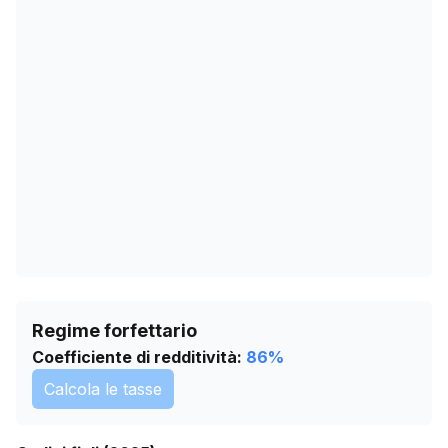
12/03/2026
0
15/04/2026
0
19/05/2026
0
22/06/2026
0
26/07/2026
0
Regime forfettario
Coefficiente di redditività:
86
%
Calcola le tasse