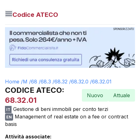
Codice ATECO
SPONSORIZZATO
Home /
M
/
68
/
68.3
/
68.32
/
68.32.0
/
68.32.01
CODICE ATECO:
Nuovo
Attuale
68.32.01
Gestione di beni immobili per conto terzi
IT
Management of real estate on a fee or contract
EN
basis
Attività associate: