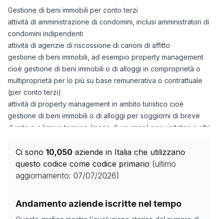
Gestione di beni immobili per conto terzi
attività di amministrazione di condomini, inclusi amministratori di
condomini indipendenti
attività di agenzie di riscossione di canoni di affitto
gestione di beni immobili, ad esempio property management
cioè gestione di beni immobili o di alloggi in comproprietà o
multiproprietà per lo più su base remunerativa o contrattuale
(per conto terzi)
attività di property management in ambito turistico cioè
gestione di beni immobili o di alloggi per soggiorni di breve
durata o a breve termine (meno di un anno) per visitatori e altri
viaggiatori Sono escluse le seguenti attività:
attività di condomini come datori di lavoro per personale
Ci sono
10,050
aziende in Italia che utilizzano
domestico, cfr.
97.00.10
questo codice come codice primario
(ultimo
aggiornamento:
07/07/2026
)
Storico numero di aziende con codice ATECO
68.32.01
Andamento aziende iscritte nel tempo
Data rilevazione
Nume