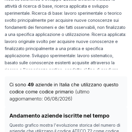
attività di ricerca di base, ricerca applicata e sviluppo
sperimentale. Ricerca di base: lavoro sperimentale o teorico
svolto principalmente per acquisire nuove conoscenze sui
fondamenti dei fenomeni e dei fatti osservabili, non finalizzato
a una specifica applicazione o utilizzazione. Ricerca applicata:
lavoro originale svolto per acquisire nuove conoscenze e
finalizzato principalmente a una pratica e specifica
applicazione. Sviluppo sperimentale: lavoro sistematico,
basato sulle conoscenze esistenti acquisite attraverso la
ricerca e l'esperienza pratica, condotto al fine di produrre,
sviluppare nuovi materiali, prodotti e apparecchi, di installare
nuovi processi, sistemi e servizi e di migliorare
Ci sono
49
aziende in Italia che utilizzano questo
sostanzialmente quelli già prodotti o installati. Le attività di
codice come codice primario
(ultimo
ricerca e sviluppo sperimentale di questa divisione non
aggiornamento:
06/08/2026
)
devono essere considerate come attività accessorie (ancillari).
Sono suddivise nelle due seguenti categorie: scienze naturali
Storico numero di aziende con codice ATECO
72
come 
Andamento aziende iscritte nel tempo
e dell'ingegneria; scienze sociali e umanistiche. Questa
Data rilevazione
Numero a
Questo grafico mostra l'evoluzione storica del numero di
divisione include anche le attività di sviluppo e produzione di
19/04/2025
51
aziende che utilizzano il codice ATECO
72
come codice