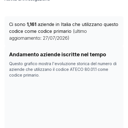
Ci sono
1,161
aziende in Italia che utilizzano questo
codice come codice primario
(ultimo
aggiornamento:
27/07/2026
)
Storico numero di aziende con codice ATECO
80.01.1
c
Andamento aziende iscritte nel tempo
Data rilevazione
Numer
Questo grafico mostra l'evoluzione storica del numero di
18/04/2025
0
aziende che utilizzano il codice ATECO
80.01.1
come
codice primario.
16/11/2025
1211
20/12/2025
1183
07/02/2026
1227
13/03/2026
1203
16/04/2026
1189
20/05/2026
1174
23/06/2026
1166
27/07/2026
1161