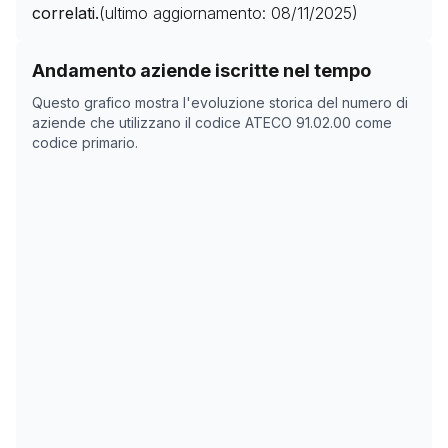
correlati.
(ultimo aggiornamento:
08/11/2025
)
Storico numero di aziende con codice ATECO
91.02.00
Andamento aziende iscritte nel tempo
Data rilevazione
Nume
Questo grafico mostra l'evoluzione storica del numero di
31/03/2025
0
aziende che utilizzano il codice ATECO
91.02.00
come
codice primario.
15/05/2025
0
15/05/2025
0
08/11/2025
0