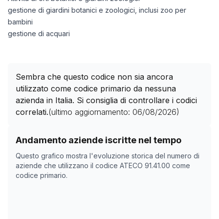
gestione di giardini botanici e zoologici, inclusi zoo per
bambini
gestione di acquari
Sembra che questo codice non sia ancora
utilizzato come codice primario da nessuna
azienda in Italia. Si consiglia di controllare i codici
correlati.
(ultimo aggiornamento:
06/08/2026
)
Storico numero di aziende con codice ATECO
91.41.00
Andamento aziende iscritte nel tempo
Data rilevazione
Nume
Questo grafico mostra l'evoluzione storica del numero di
15/04/2025
0
aziende che utilizzano il codice ATECO
91.41.00
come
codice primario.
07/11/2025
0
11/12/2025
0
14/01/2026
0
17/02/2026
0