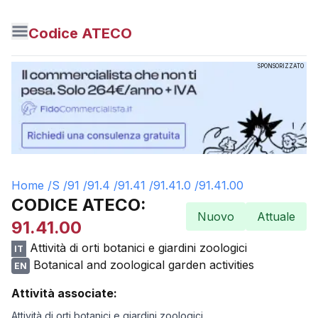
Codice ATECO
SPONSORIZZATO
Home /
S
/
91
/
91.4
/
91.41
/
91.41.0
/
91.41.00
CODICE ATECO:
Nuovo
Attuale
91.41.00
Attività di orti botanici e giardini zoologici
IT
Botanical and zoological garden activities
EN
Attività associate:
Attività di orti botanici e giardini zoologici