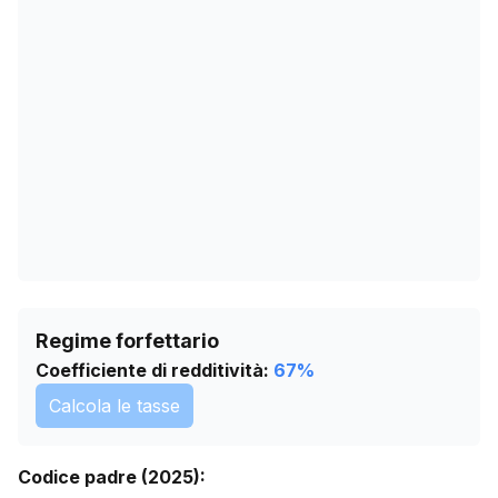
23/03/2026
0
26/04/2026
0
30/05/2026
0
03/07/2026
0
06/08/2026
0
Regime forfettario
Coefficiente di redditività:
67
%
Calcola le tasse
Codice padre (2025):