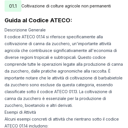
21/07/2025
8
01.1
Coltivazione di colture agricole non permanenti
22/07/2025
8
Guida al Codice ATECO:
23/07/2025
8
24/07/2025
8
Descrizione Generale
25/07/2025
8
Il codice ATECO 01.14 si riferisce specificamente alla
26/07/2025
8
coltivazione di canna da zucchero, un'importante attività
27/07/2025
8
agricola che contribuisce significativamente all'economia di
28/07/2025
8
diverse regioni tropicali e subtropicali. Questo codice
29/07/2025
8
comprende tutte le operazioni legate alla produzione di canna
da zucchero, dalle pratiche agronomiche alla raccolta. È
30/07/2025
8
importante notare che le attività di coltivazione di barbabietole
31/07/2025
8
da zucchero sono escluse da questa categoria, essendo
01/08/2025
8
classificate sotto il codice ATECO 01.13. La coltivazione di
02/08/2025
8
canna da zucchero è essenziale per la produzione di
03/08/2025
8
zucchero, bioetanolo e altri derivati.
04/08/2025
8
Esempi di Attività
05/08/2025
8
Alcuni esempi concreti di attività che rientrano sotto il codice
06/08/2025
8
ATECO 01.14 includono: