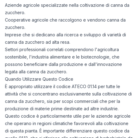
07/08/2025
8
Aziende agricole specializzate nella coltivazione di canna da
08/08/2025
8
zucchero.
09/08/2025
8
Cooperative agricole che raccolgono e vendono canna da
10/08/2025
8
zucchero.
Imprese che si dedicano alla ricerca e sviluppo di varietà di
11/08/2025
8
canna da zucchero ad alta resa.
12/08/2025
8
Settori professionali correlati comprendono l'agricoltura
13/08/2025
8
sostenibile, l'industria alimentare e le biotecnologie, che
14/08/2025
8
possono beneficiare dalla produzione e dall'innovazione
15/08/2025
8
legata alla canna da zucchero.
16/08/2025
8
Quando Utilizzare Questo Codice
17/08/2025
8
È appropriato utilizzare il codice ATECO 01.14 per tutte le
18/08/2025
8
attività che si concentrano esclusivamente sulla coltivazione di
19/08/2025
8
canna da zucchero, sia per scopi commerciali che per la
21/08/2025
8
produzione di materie prime destinate ad altre industrie.
22/08/2025
8
Questo codice è particolarmente utile per le aziende agricole
23/08/2025
8
che operano in regioni climatiche favorevoli alla coltivazione
di questa pianta. È importante differenziare questo codice da
24/08/2025
8