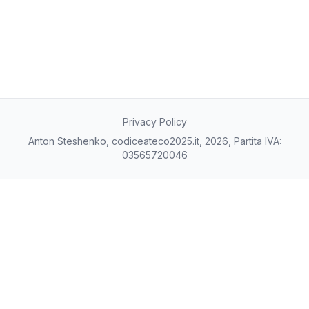
16/10/2025
8
17/10/2025
8
20/11/2025
8
24/12/2025
8
27/01/2026
10
02/03/2026
11
05/04/2026
11
Privacy Policy
09/05/2026
11
Anton Steshenko, codiceateco2025.it, 2026, Partita IVA:
12/06/2026
11
03565720046
16/07/2026
11