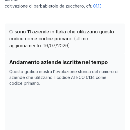
coltivazione di barbabietole da zucchero, cfr.
01.13
Ci sono
11
aziende in Italia che utilizzano questo
codice come codice primario
(ultimo
aggiornamento:
16/07/2026
)
Storico numero di aziende con codice ATECO
01.14
com
Andamento aziende iscritte nel tempo
Data rilevazione
Numero
Questo grafico mostra l'evoluzione storica del numero di
12/05/2025
8
aziende che utilizzano il codice ATECO
01.14
come
codice primario.
27/06/2025
8
28/06/2025
8
29/06/2025
8
30/06/2025
8
01/07/2025
8
02/07/2025
8
03/07/2025
8