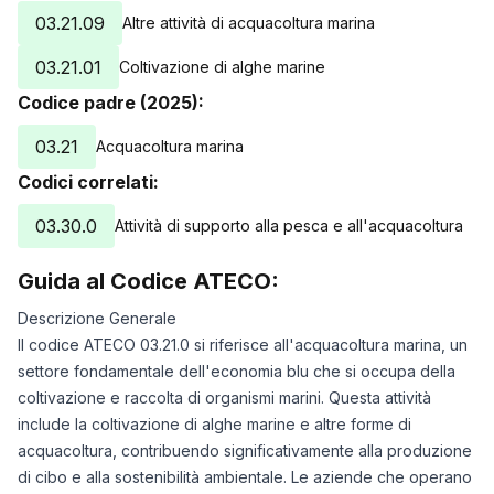
17/06/2025
0
03.21.09
Altre attività di acquacoltura marina
18/06/2025
0
03.21.01
Coltivazione di alghe marine
19/06/2025
0
20/06/2025
0
Codice padre (2025):
21/06/2025
0
03.21
Acquacoltura marina
22/06/2025
0
Codici correlati:
23/06/2025
0
24/06/2025
0
03.30.0
Attività di supporto alla pesca e all'acquacoltura
19/10/2025
0
22/11/2025
0
Guida al Codice ATECO:
26/12/2025
0
Descrizione Generale
29/01/2026
0
Il codice ATECO 03.21.0 si riferisce all'acquacoltura marina, un
04/03/2026
0
settore fondamentale dell'economia blu che si occupa della
07/04/2026
0
coltivazione e raccolta di organismi marini. Questa attività
11/05/2026
0
include la coltivazione di alghe marine e altre forme di
14/06/2026
0
acquacoltura, contribuendo significativamente alla produzione
18/07/2026
0
di cibo e alla sostenibilità ambientale. Le aziende che operano