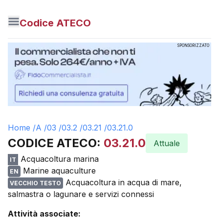
Codice ATECO
SPONSORIZZATO
Home /
A
/
03
/
03.2
/
03.21
/
03.21.0
CODICE ATECO:
03.21.0
Attuale
Acquacoltura marina
IT
Marine aquaculture
EN
Acquacoltura in acqua di mare,
VECCHIO TESTO
salmastra o lagunare e servizi connessi
Attività associate: