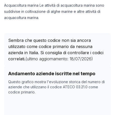
Acquacoltura marina Le attività di acquacoltura marina sono
suddivise in coltivazione di alghe marine e altre attività di
acquacoltura marina.
Sembra che questo codice non sia ancora
utilizzato come codice primario da nessuna
azienda in Italia. Si consiglia di controllare i codici
correlati.
(ultimo aggiornamento:
18/07/2026
)
Storico numero di aziende con codice ATECO
03.21.0
c
Andamento aziende iscritte nel tempo
Data rilevazione
Numer
Questo grafico mostra l'evoluzione storica del numero di
11/04/2025
0
aziende che utilizzano il codice ATECO
03.21.0
come
codice primario.
27/05/2025
0
28/05/2025
0
29/05/2025
0
30/05/2025
0