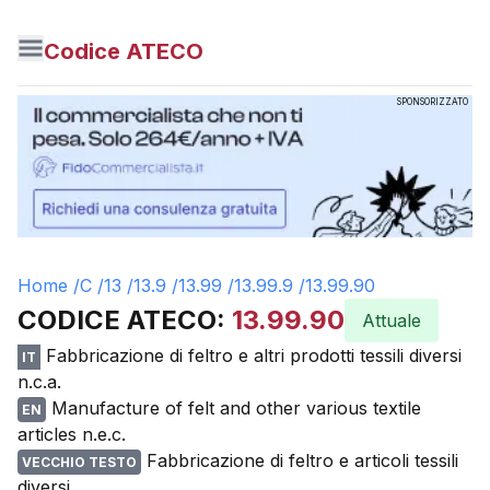
Codice ATECO
SPONSORIZZATO
Home /
C
/
13
/
13.9
/
13.99
/
13.99.9
/
13.99.90
CODICE ATECO:
13.99.90
Attuale
Fabbricazione di feltro e altri prodotti tessili diversi
IT
n.c.a.
Manufacture of felt and other various textile
EN
articles n.e.c.
Fabbricazione di feltro e articoli tessili
VECCHIO TESTO
diversi