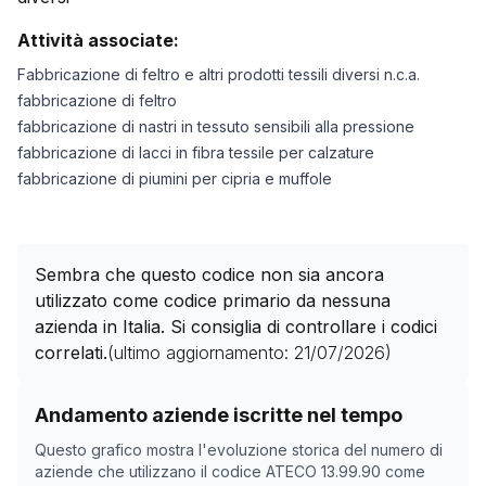
Attività associate:
Fabbricazione di feltro e altri prodotti tessili diversi n.c.a.
fabbricazione di feltro
fabbricazione di nastri in tessuto sensibili alla pressione
fabbricazione di lacci in fibra tessile per calzature
fabbricazione di piumini per cipria e muffole
Sembra che questo codice non sia ancora
utilizzato come codice primario da nessuna
azienda in Italia. Si consiglia di controllare i codici
correlati.
(ultimo aggiornamento:
21/07/2026
)
Storico numero di aziende con codice ATECO
13.99.90
Andamento aziende iscritte nel tempo
Data rilevazione
Nume
Questo grafico mostra l'evoluzione storica del numero di
08/05/2025
0
aziende che utilizzano il codice ATECO
13.99.90
come