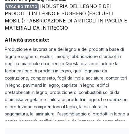
INDUSTRIA DEL LEGNO E DEI
VECCHIO TESTO
PRODOTTI IN LEGNO E SUGHERO (ESCLUSI I
MOBILI); FABBRICAZIONE DI ARTICOLI IN PAGLIA E
MATERIALI DA INTRECCIO
Attività associate:
Produzione e lavorazione del legno e dei prodotti a base di
legno e sughero, esclusi i mobili; fabbricazione di articoli in
paglia e materiale da intreccio Questa divisione include la
fabbricazione di prodotti in legno, quali legname da
costruzione, compensato, fogli da impiallacciatura, contenitori
in legno, pavimenti in legno, capriate in legno, edifici
prefabbricati in legno, produzione di combustibili solidi da
biomassa vegetale e finitura di prodotti in legno. Le operazioni
di produzione comprendono il taglio, la piallatura, la
sagomatura, la laminatura, l'assemblaggio di prodotti in legno a
partire da tronchi tagliati in travi o da legname da costruzione
che può essere ulteriormente tagliato o sagomato da torni o