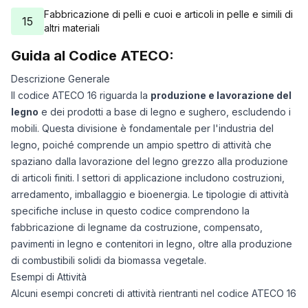
22/10/2025
100
Fabbricazione di pelli e cuoi e articoli in pelle e simili di
15
altri materiali
25/11/2025
100
29/12/2025
98
Guida al Codice ATECO:
01/02/2026
115
Descrizione Generale
07/03/2026
115
Il codice ATECO 16 riguarda la
produzione e lavorazione del
10/04/2026
115
legno
e dei prodotti a base di legno e sughero, escludendo i
14/05/2026
115
mobili. Questa divisione è fondamentale per l'industria del
17/06/2026
112
legno, poiché comprende un ampio spettro di attività che
21/07/2026
112
spaziano dalla lavorazione del legno grezzo alla produzione
di articoli finiti. I settori di applicazione includono costruzioni,
arredamento, imballaggio e bioenergia. Le tipologie di attività
specifiche incluse in questo codice comprendono la
fabbricazione di legname da costruzione, compensato,
pavimenti in legno e contenitori in legno, oltre alla produzione
di combustibili solidi da biomassa vegetale.
Esempi di Attività
Alcuni esempi concreti di attività rientranti nel codice ATECO 16