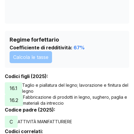
06/06/2025
104
07/06/2025
104
08/06/2025
104
09/06/2025
104
10/06/2025
104
Regime forfettario
11/06/2025
104
Coefficiente di redditività:
67
%
12/06/2025
104
Calcola le tasse
13/06/2025
104
14/06/2025
104
Codici figli (2025):
15/06/2025
104
16/06/2025
104
Taglio e piallatura del legno; lavorazione e finitura del
16.1
legno
17/06/2025
104
Fabbricazione di prodotti in legno, sughero, paglia e
16.2
18/06/2025
102
materiali da intreccio
19/06/2025
102
Codice padre (2025):
20/06/2025
102
C
ATTIVITÀ MANIFATTURIERE
21/06/2025
102
Codici correlati:
22/06/2025
102