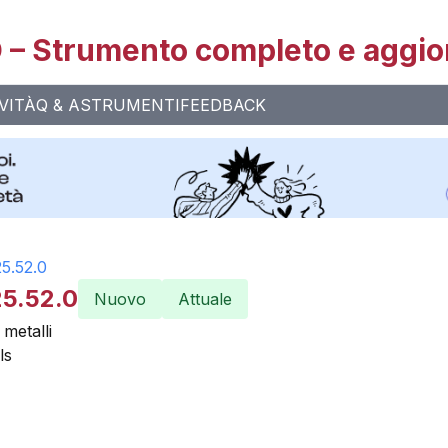
– Strumento completo e aggio
VITÀ
Q & A
STRUMENTI
FEEDBACK
25.52.0
25.52.0
Nuovo
Attuale
metalli
ls