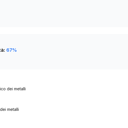
tà:
67
%
co dei metalli
dei metalli