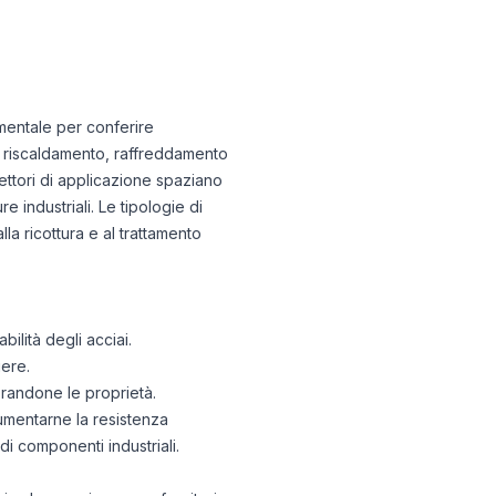
amentale per conferire
di riscaldamento, raffreddamento
settori di applicazione spaziano
e industriali. Le tipologie di
la ricottura e al trattamento
ilità degli acciai.
gere.
iorandone le proprietà.
aumentarne la resistenza
di componenti industriali.