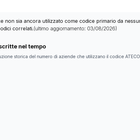
 non sia ancora utilizzato come codice primario da nessuna 
odici correlati.
(ultimo aggiornamento:
03/08/2026
)
nde con codice ATECO
25.52.0
come codice primario
critte nel tempo
one
Numero aziende
uzione storica del numero di aziende che utilizzano il codice ATEC
0
0
0
0
0
0
0
0
0
0