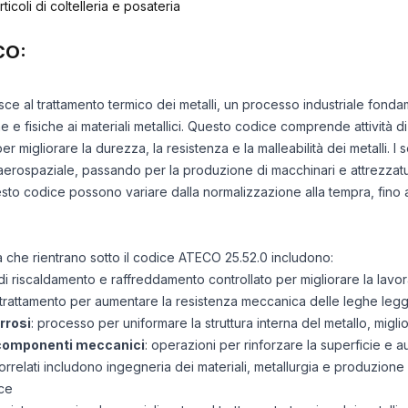
ticoli di coltelleria e posateria
CO:
isce al trattamento termico dei metalli, un processo industriale fond
 e fisiche ai materiali metallici. Questo codice comprende attività 
 migliorare la durezza, la resistenza e la malleabilità dei metalli. I 
ll’aerospaziale, passando per la produzione di macchinari e attrezzatur
uesto codice possono variare dalla normalizzazione alla tempra, fino al
tà che rientrano sotto il codice ATECO 25.52.0 includono:
i riscaldamento e raffreddamento controllato per migliorare la lavorab
 trattamento per aumentare la resistenza meccanica delle leghe leg
rrosi
: processo per uniformare la struttura interna del metallo, migl
 componenti meccanici
: operazioni per rinforzare la superficie e 
correlati includono ingegneria dei materiali, metallurgia e produzione 
ce