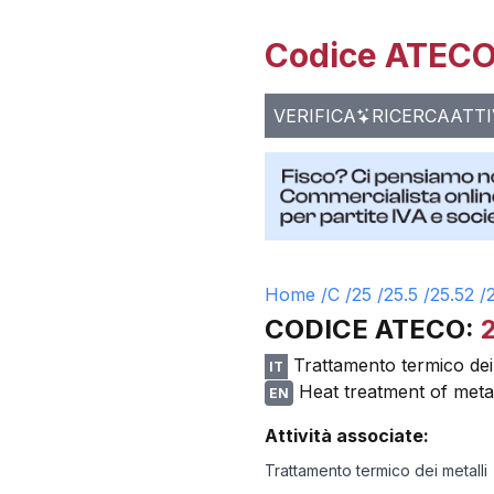
Codice ATECO 
VERIFICA
RICERCA
ATTI
Home /
C
/
25
/
25.5
/
25.52
/
CODICE ATECO:
Trattamento termico dei 
IT
Heat treatment of meta
EN
Attività associate:
Trattamento termico dei metalli