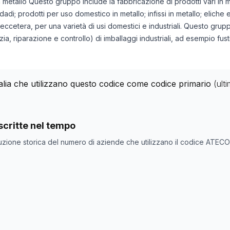
in metallo Questo gruppo include la fabbricazione di prodotti vari in 
 dadi; prodotti per uso domestico in metallo; infissi in metallo; eliche
, eccetera, per una varietà di usi domestici e industriali. Questo gru
a, riparazione e controllo) di imballaggi industriali, ad esempio fusti
talia che utilizzano questo codice come codice primario
(ult
nde con codice ATECO
25.9
come codice primario
critte nel tempo
ne
Numero aziende
uzione storica del numero di aziende che utilizzano il codice ATEC
253
238
232
240
239
237