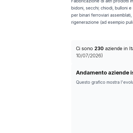
Fabbricazione di altri prodotti 
bidoni, secchi; chiodi, bulloni e
per binari ferroviari assemblati
rigenerazione (ad esempio pulizi
Ci sono
230
aziende in I
10/07/2026
)
Storico numero di azie
Andamento aziende is
Data rilevazio
Questo grafico mostra l'evol
04/05/2025
26/10/2025
29/11/2025
21/01/2026
24/02/2026
30/03/2026