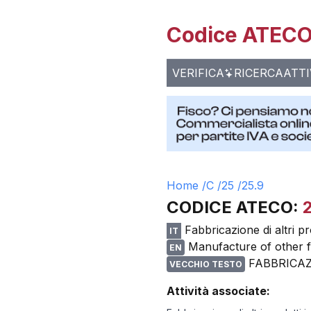
Codice ATECO 
VERIFICA
RICERCA
ATTI
Home /
C
/
25
/
25.9
CODICE ATECO:
Fabbricazione di altri pr
IT
Manufacture of other f
EN
FABBRICAZ
VECCHIO TESTO
Attività associate: