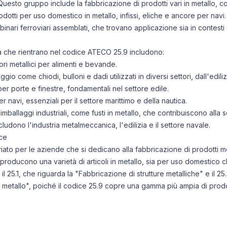
 Questo gruppo include la fabbricazione di prodotti vari in metallo, co
rodotti per uso domestico in metallo, infissi, eliche e ancore per navi. 
inari ferroviari assemblati, che trovano applicazione sia in contesti d
ità che rientrano nel codice ATECO 25.9 includono:
ori metallici per alimenti e bevande.
gio come chiodi, bulloni e dadi utilizzati in diversi settori, dall'ediliz
per porte e finestre, fondamentali nel settore edile.
 navi, essenziali per il settore marittimo e della nautica.
mballaggi industriali, come fusti in metallo, che contribuiscono alla s
ncludono l'industria metalmeccanica, l'edilizia e il settore navale.
ce
to per le aziende che si dedicano alla fabbricazione di prodotti metal
he producono una varietà di articoli in metallo, sia per uso domestico 
25.1, che riguarda la "Fabbricazione di strutture metalliche" e il 25.
 metallo", poiché il codice 25.9 copre una gamma più ampia di prodott