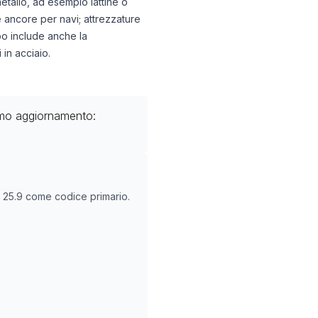
metallo, ad esempio lattine o
 e ancore per navi; attrezzature
ppo include anche la
 in acciaio.
imo aggiornamento:
O
25.9
come codice primario.