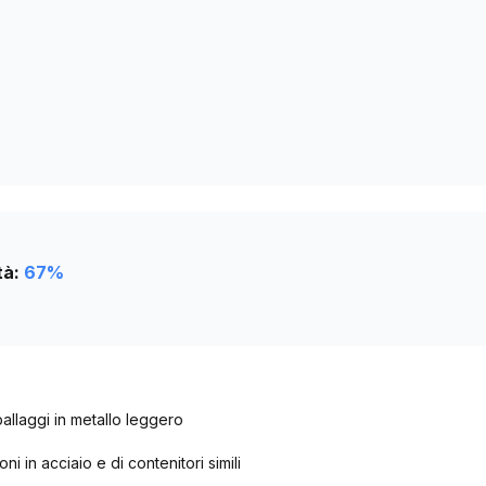
235
231
230
tà:
67
%
allaggi in metallo leggero
i in acciaio e di contenitori simili