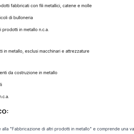
otti fabbricati con fili metallici, catene e molle
coli di bulloneria
 prodotti in metallo n.c.a.
i in metallo, esclusi macchinari e attrezzature
nti da costruzione in metallo
li
n.c.a.
CO:
e alla "Fabbricazione di altri prodotti in metallo" e comprende una va