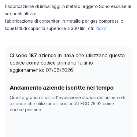
Fabbricazione di imballaggi in metallo leggero Sono escluse le
seguenti attività:
fabbricazione di contenitori in metallo per gas compressi o
liquefatti di capacità superiore a 300 litri, cfr.
25.22
Ci sono
187
aziende in Italia che utilizzano questo
codice come codice primario
(ultimo
aggiornamento:
07/08/2026
)
Storico numero di aziende con codice ATECO
25.92
co
Andamento aziende iscritte nel tempo
Data rilevazione
Numero
Questo grafico mostra l'evoluzione storica del numero di
04/05/2025
168
aziende che utilizzano il codice ATECO
25.92
come
codice primario.
26/10/2025
174
29/11/2025
173
15/01/2026
184
18/02/2026
191