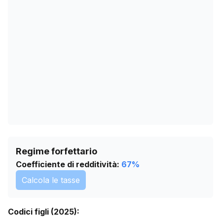
24/03/2026
191
27/04/2026
189
31/05/2026
189
04/07/2026
189
07/08/2026
187
Regime forfettario
Coefficiente di redditività:
67
%
Calcola le tasse
Codici figli (2025):