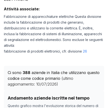
Attività associate:
Fabbricazione di apparecchiature elettriche Questa divisione
include la fabbricazione di prodotti che generano,
distribuiscono e utilizzano la corrente elettrica. È, inoltre,
inclusa la fabbricazione di sistemi di illuminazione, apparecchi
di segnalazione ed elettrodomestici. Sono escluse le seguenti
attività:
fabbricazione di prodotti elettronici, cfr. divisione
26
Ci sono
388
aziende in Italia che utilizzano questo
codice come codice primario
(ultimo
aggiornamento:
10/07/2026
)
Storico numero di aziende con codice ATECO
27
come 
Andamento aziende iscritte nel tempo
Data rilevazione
Numero a
Questo grafico mostra l'evoluzione storica del numero di