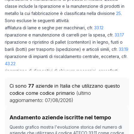
classe include la riparazione e la manutenzione di prodotti in
metallo la cui fabbricazione è classificata nella divisione
25
.
Sono escluse le seguenti attività:
affilatura di lame e seghe per macchinari, cfr.
33.12
riparazione e manutenzione di carrelli per la spesa, cfr.
33.17
riparazione o ripristino di pallet (contenitori) in legno, fusti o
barili (botti) per trasporto (spedizione) e articoli simili, cfr.
33.19
riparazione di impianti di riscaldamento centrale, eccetera, cfr.
43.22
riparazione di dispositivi di chiusura meccanici, casseforti,
eccetera, cfr.
80.09
Ci sono
77
aziende in Italia che utilizzano questo
codice come codice primario
(ultimo
aggiornamento:
07/08/2026
)
Storico numero di aziende con codice ATECO
33.11
com
Andamento aziende iscritte nel tempo
Data rilevazione
Numero
Questo grafico mostra l'evoluzione storica del numero di
01/05/2025
39
aziende che utilizzano il codice ATECO
33.11
come codice