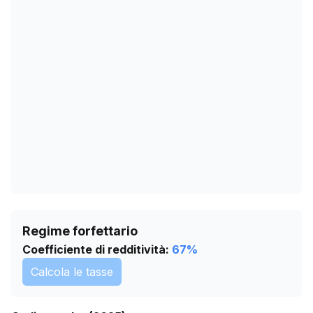
26/02/2026
14
01/04/2026
16
05/05/2026
16
08/06/2026
16
12/07/2026
17
Regime forfettario
Coefficiente di redditività:
67
%
Calcola le tasse