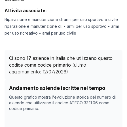
Attività associate:
Riparazione e manutenzione di armi per uso sportivo e civile
riparazione e manutenzione di: • armi per uso sportivo • armi
per uso ricreativo • armi per uso civile
Ci sono
17
aziende in Italia che utilizzano questo
codice come codice primario
(ultimo
aggiornamento:
12/07/2026
)
Storico numero di aziende con codice ATECO
33.11.06
Andamento aziende iscritte nel tempo
Data rilevazione
Nume
Questo grafico mostra l'evoluzione storica del numero di
01/05/2025
74
aziende che utilizzano il codice ATECO
33.11.06
come
codice primario.
30/10/2025
9
03/12/2025
10
23/01/2026
13