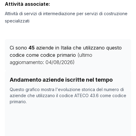
Attività associate:
Attività di servizi di intermediazione per servizi di costruzione
specializzati
Ci sono
45
aziende in Italia che utilizzano questo
codice come codice primario
(ultimo
aggiornamento:
04/08/2026
)
Storico numero di aziende con codice ATECO
43.6
com
Andamento aziende iscritte nel tempo
Data rilevazione
Numero
Questo grafico mostra l'evoluzione storica del numero di
29/04/2025
0
aziende che utilizzano il codice ATECO
43.6
come codice
primario.
01/11/2025
9
05/12/2025
15
12/01/2026
21
15/02/2026
22
21/03/2026
29