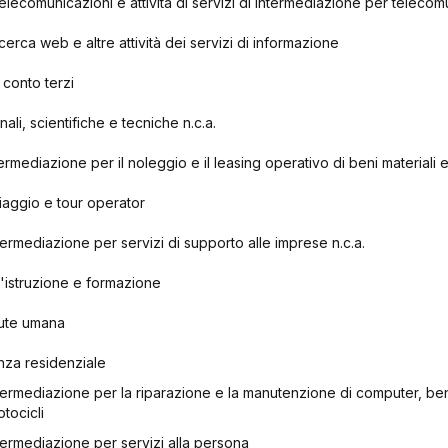
i telecomunicazioni e attività di servizi di intermediazione per teleco
 ricerca web e altre attività dei servizi di informazione
r conto terzi
onali, scientifiche e tecniche n.c.a.
intermediazione per il noleggio e il leasing operativo di beni materiali 
viaggio e tour operator
 intermediazione per servizi di supporto alle imprese n.c.a.
l'istruzione e formazione
alute umana
tenza residenziale
i intermediazione per la riparazione e la manutenzione di computer, be
tocicli
 intermediazione per servizi alla persona