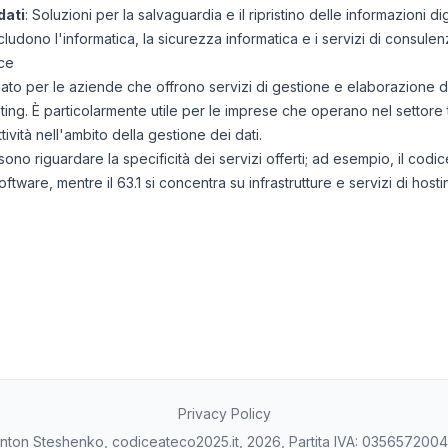
dati
: Soluzioni per la salvaguardia e il ripristino delle informazioni digi
ncludono l'informatica, la sicurezza informatica e i servizi di consule
ce
ato per le aziende che offrono servizi di gestione e elaborazione d
osting. È particolarmente utile per le imprese che operano nel setto
ività nell'ambito della gestione dei dati.
sono riguardare la specificità dei servizi offerti; ad esempio, il codi
tware, mentre il 63.1 si concentra su infrastrutture e servizi di hosti
Privacy Policy
nton Steshenko, codiceateco2025.it, 2026, Partita IVA: 035657200