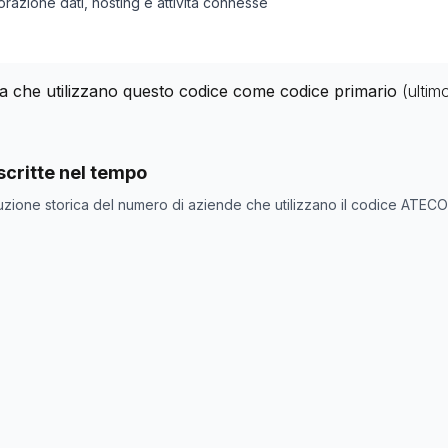
borazione dati, hosting e attività connesse
lia che utilizzano questo codice come codice primario
(ultim
nde con codice ATECO
63.1
come codice primario
critte nel tempo
ne
Numero aziende
uzione storica del numero di aziende che utilizzano il codice ATEC
15
31
29
20
17
17
17
18
18