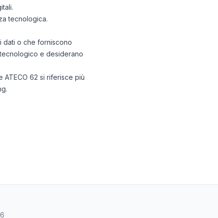
tali.
nza tecnologica.
i dati o che forniscono
re tecnologico e desiderano
ce ATECO 62 si riferisce più
ng.
46