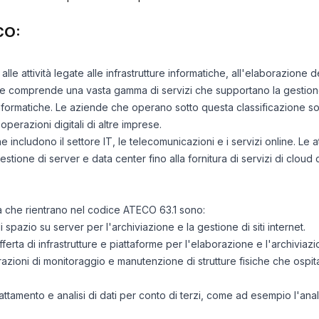
CO:
alle attività legate alle infrastrutture informatiche, all'elaborazione de
ce comprende una vasta gamma di servizi che supportano la gestione 
se informatiche. Le aziende che operano sotto questa classificazione 
 operazioni digitali di altre imprese.
e includono il settore IT, le telecomunicazioni e i servizi online. Le at
tione di server e data center fino alla fornitura di servizi di cloud
ità che rientrano nel codice ATECO 63.1 sono:
di spazio su server per l'archiviazione e la gestione di siti internet.
fferta di infrastrutture e piattaforme per l'elaborazione e l'archiviazi
razioni di monitoraggio e manutenzione di strutture fisiche che ospit
trattamento e analisi di dati per conto di terzi, come ad esempio l'anali