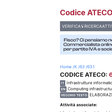
Codice ATECO 
VERIFICA
RICERCA
ATTI
Home /
K
/
63
/
63.1
CODICE ATECO:
6
Infrastrutture informati
IT
Computing infrastructur
EN
ELABORAZI
VECCHIO TESTO
Attività associate: