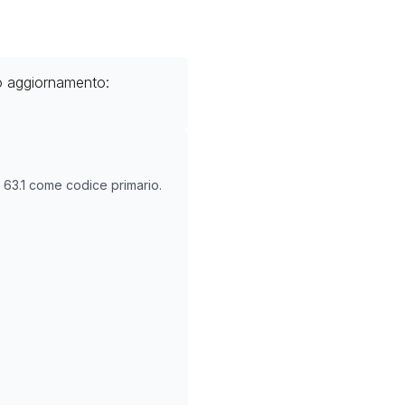
o aggiornamento:
O
63.1
come codice primario.