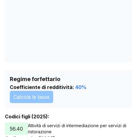
20/06/2026
8
24/07/2026
8
Regime forfettario
Coefficiente di redditività:
40
%
Calcola le tasse
Codici figli (2025):
Attività di servizi di intermediazione per servizi di
56.40
ristorazione