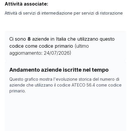
Attività associate:
Attività di servizi di intermediazione per servizi di ristorazione
Ci sono
8
aziende in Italia che utilizzano questo
codice come codice primario
(ultimo
aggiornamento:
24/07/2026
)
Storico numero di aziende con codice ATECO
56.4
com
Andamento aziende iscritte nel tempo
Data rilevazione
Numero 
Questo grafico mostra l'evoluzione storica del numero di
22/04/2025
0
aziende che utilizzano il codice ATECO
56.4
come codice
primario.
14/11/2025
2
18/12/2025
4
04/02/2026
4
10/03/2026
4
13/04/2026
5
17/05/2026
7