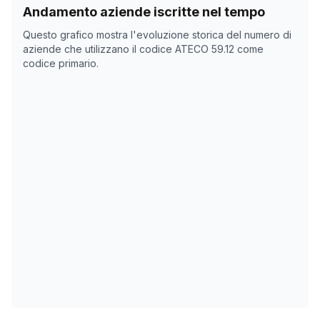
Storico numero di aziende con codice ATECO
59.12
com
Andamento aziende iscritte nel tempo
Data rilevazione
Numero
Questo grafico mostra l'evoluzione storica del numero di
22/04/2025
755
aziende che utilizzano il codice ATECO
59.12
come
codice primario.
07/11/2025
777
11/12/2025
783
14/01/2026
800
17/02/2026
858
23/03/2026
873
26/04/2026
884
30/05/2026
893
03/07/2026
895