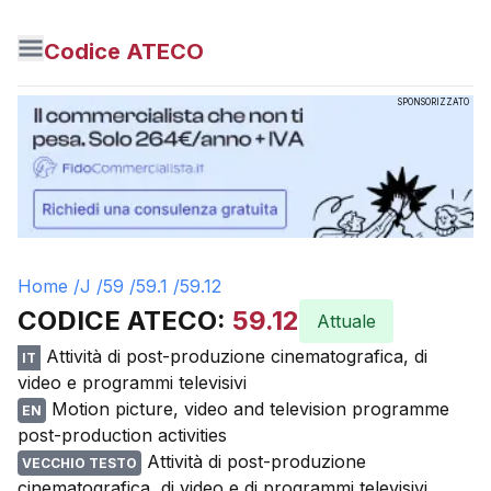
Codice ATECO
SPONSORIZZATO
Home /
J
/
59
/
59.1
/
59.12
CODICE ATECO:
59.12
Attuale
Attività di post-produzione cinematografica, di
IT
video e programmi televisivi
Motion picture, video and television programme
EN
post-production activities
Attività di post-produzione
VECCHIO TESTO
cinematografica, di video e di programmi televisivi