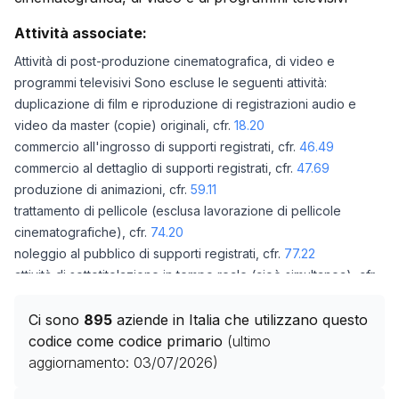
Attività associate:
Attività di post-produzione cinematografica, di video e
programmi televisivi Sono escluse le seguenti attività:
duplicazione di film e riproduzione di registrazioni audio e
video da master (copie) originali, cfr.
18.20
commercio all'ingrosso di supporti registrati, cfr.
46.49
commercio al dettaglio di supporti registrati, cfr.
47.69
produzione di animazioni, cfr.
59.11
trattamento di pellicole (esclusa lavorazione di pellicole
cinematografiche), cfr.
74.20
noleggio al pubblico di supporti registrati, cfr.
77.22
attività di sottotitolazione in tempo reale (cioè simultanea), cfr.
82.99
attività di attori indipendenti, inclusi influencer che compaiono
Ci sono
895
aziende in Italia che utilizzano questo
in vlog (video blog), vignettisti (fumettisti), registi e scenografi
codice come codice primario
(ultimo
indipendenti e altre attività di supporto alle arti performative e
aggiornamento:
03/07/2026
)
rappresentazioni artistiche, cfr. divisione
90