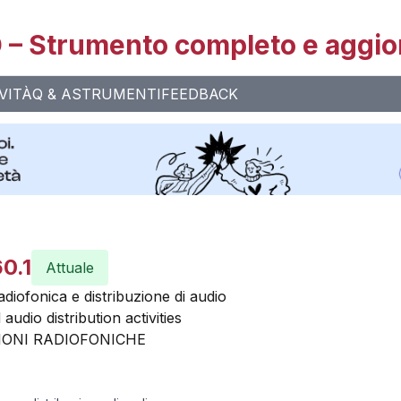
– Strumento completo e aggio
VITÀ
Q & A
STRUMENTI
FEEDBACK
0.1
Attuale
radiofonica e distribuzione di audio
udio distribution activities
IONI RADIOFONICHE