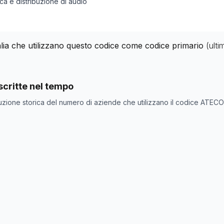
ica e distribuzione di audio
alia che utilizzano questo codice come codice primario
(ult
nde con codice ATECO
60.1
come codice primario
critte nel tempo
ne
Numero aziende
uzione storica del numero di aziende che utilizzano il codice ATEC
465
469
478
492
494
494
505
509
510