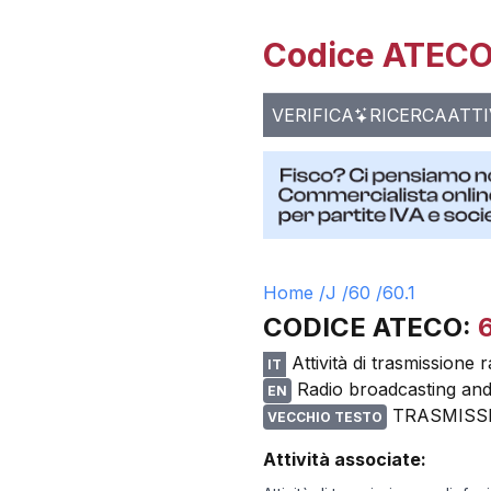
Codice ATECO 
VERIFICA
RICERCA
ATTI
Home /
J
/
60
/
60.1
CODICE ATECO:
6
Attività di trasmissione 
IT
Radio broadcasting and a
EN
TRASMISS
VECCHIO TESTO
Attività associate: