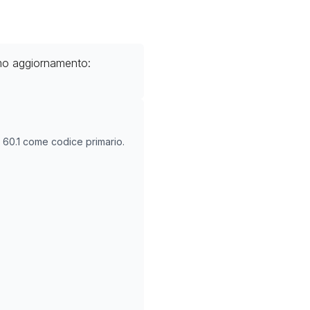
imo aggiornamento:
O
60.1
come codice primario.