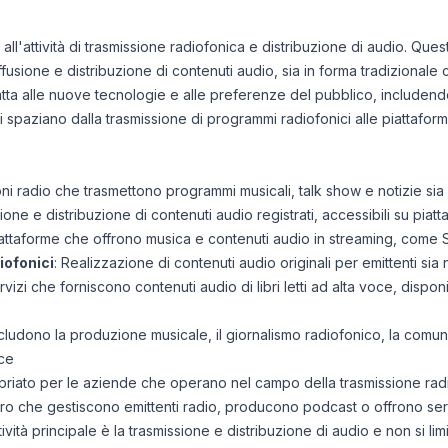
e all'attività di trasmissione radiofonica e distribuzione di audio. Qu
iffusione e distribuzione di contenuti audio, sia in forma tradizionale c
atta alle nuove tecnologie e alle preferenze del pubblico, includen
 spaziano dalla trasmissione di programmi radiofonici alle piattaform
oni radio che trasmettono programmi musicali, talk show e notizie sia
ione e distribuzione di contenuti audio registrati, accessibili su piat
iattaforme che offrono musica e contenuti audio in streaming, come 
iofonici
: Realizzazione di contenuti audio originali per emittenti sia n
rvizi che forniscono contenuti audio di libri letti ad alta voce, disponi
includono la produzione musicale, il giornalismo radiofonico, la comun
ce
ato per le aziende che operano nel campo della trasmissione radio
loro che gestiscono emittenti radio, producono podcast o offrono serv
vità principale è la trasmissione e distribuzione di audio e non si limi