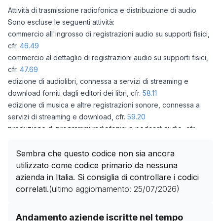
Attività di trasmissione radiofonica e distribuzione di audio
Sono escluse le seguenti attività:
commercio all'ingrosso di registrazioni audio su supporti fisici,
cfr.
46.49
commercio al dettaglio di registrazioni audio su supporti fisici,
cfr.
47.69
edizione di audiolibri, connessa a servizi di streaming e
download forniti dagli editori dei libri, cfr.
58.11
edizione di musica e altre registrazioni sonore, connessa a
servizi di streaming e download, cfr.
59.20
produzione di programmi radiofonici e podcast audio, cfr.
59.20
fornitura di infrastrutture tecniche relative a servizi di streaming
Sembra che questo codice non sia ancora
audio senza aver acquisito i diritti sui contenuti audio, cfr.
63.10
utilizzato come codice primario da nessuna
azienda in Italia. Si consiglia di controllare i codici
correlati.
(ultimo aggiornamento:
25/07/2026
)
Storico numero di aziende con codice ATECO
60.10
co
Andamento aziende iscritte nel tempo