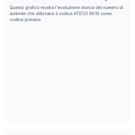
Data rilevazione
Numero
Questo grafico mostra l'evoluzione storica del numero di
21/04/2025
0
aziende che utilizzano il codice ATECO
60.10
come
codice primario.
14/11/2025
0
18/12/2025
0
05/02/2026
0
11/03/2026
0
14/04/2026
0
18/05/2026
0
21/06/2026
0
25/07/2026
0