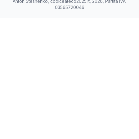
Anton Steshenko, codiceateco2025.it, 2026, Partita IVA:
03565720046