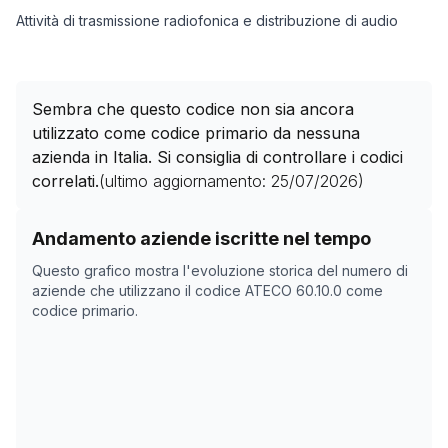
Attività di trasmissione radiofonica e distribuzione di audio
Sembra che questo codice non sia ancora
utilizzato come codice primario da nessuna
azienda in Italia. Si consiglia di controllare i codici
correlati.
(ultimo aggiornamento:
25/07/2026
)
Storico numero di aziende con codice ATECO
60.10.0
c
Andamento aziende iscritte nel tempo
Data rilevazione
Numer
Questo grafico mostra l'evoluzione storica del numero di
21/04/2025
0
aziende che utilizzano il codice ATECO
60.10.0
come
codice primario.
14/11/2025
0
18/12/2025
0
05/02/2026
0
11/03/2026
0
14/04/2026
0
18/05/2026
0