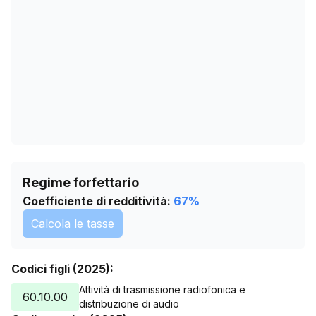
21/06/2026
0
25/07/2026
0
Regime forfettario
Coefficiente di redditività:
67
%
Calcola le tasse
Codici figli (2025):
Attività di trasmissione radiofonica e
60.10.00
distribuzione di audio