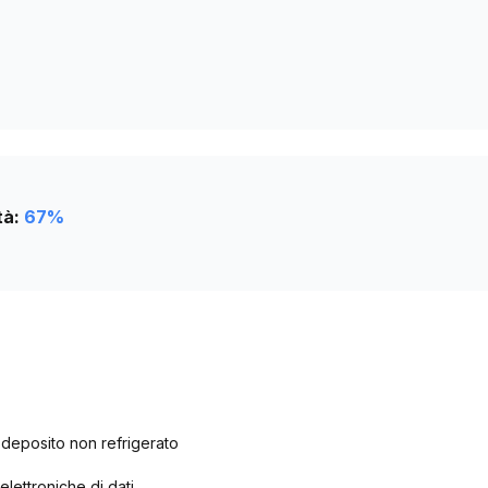
tà:
67
%
deposito non refrigerato
elettroniche di dati