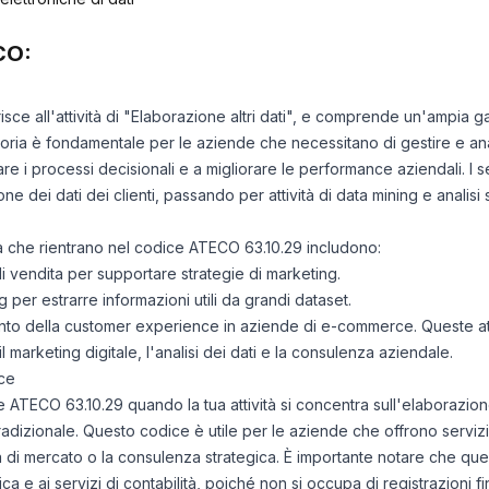
CO:
risce all'attività di "Elaborazione altri dati", e comprende un'ampia 
goria è fondamentale per le aziende che necessitano di gestire e ana
re i processi decisionali e a migliorare le performance aziendali. I s
one dei dati dei clienti, passando per attività di data mining e analisi s
ità che rientrano nel codice ATECO 63.10.29 includono:
di vendita per supportare strategie di marketing.
ng per estrarre informazioni utili da grandi dataset.
amento della customer experience in aziende di e-commerce. Queste at
il marketing digitale, l'analisi dei dati e la consulenza aziendale.
ce
ce ATECO 63.10.29 quando la tua attività si concentra sull'elaborazion
tradizionale. Questo codice è utile per le aziende che offrono servizi 
a di mercato o la consulenza strategica. È importante notare che ques
ca e ai servizi di contabilità, poiché non si occupa di registrazioni fi