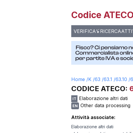
Codice ATECO 
VERIFICA
RICERCA
ATTI
Home /
K
/
63
/
63.1
/
63.10
/
6
CODICE ATECO:
Elaborazione altri dati
IT
Other data processing
EN
Attività associate:
Elaborazione altri dati