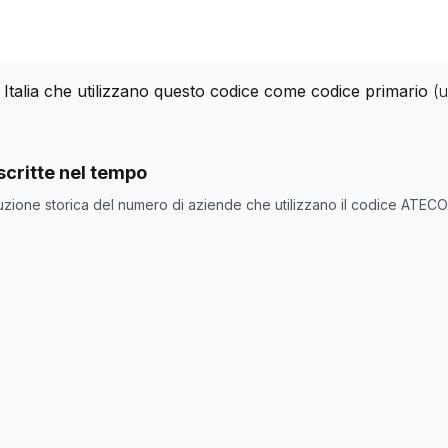
 Italia che utilizzano questo codice come codice primario
(
nde con codice ATECO
63.10.29
come codice primario
critte nel tempo
one
Numero aziende
uzione storica del numero di aziende che utilizzano il codice ATEC
0
6371
6413
6681
6592
6621
6669
6689
6678