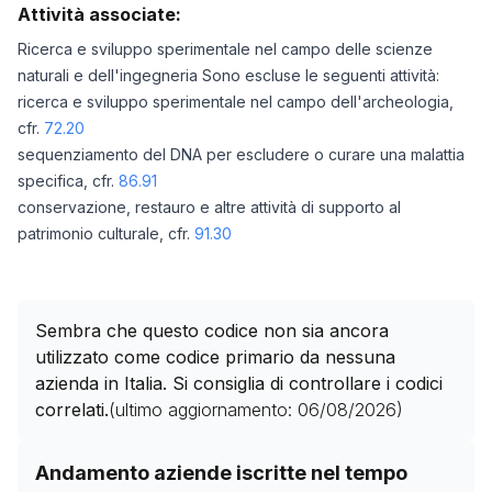
Attività associate:
Ricerca e sviluppo sperimentale nel campo delle scienze
naturali e dell'ingegneria Sono escluse le seguenti attività:
ricerca e sviluppo sperimentale nel campo dell'archeologia,
cfr.
72.20
sequenziamento del DNA per escludere o curare una malattia
specifica, cfr.
86.91
conservazione, restauro e altre attività di supporto al
patrimonio culturale, cfr.
91.30
Sembra che questo codice non sia ancora
utilizzato come codice primario da nessuna
azienda in Italia. Si consiglia di controllare i codici
correlati.
(ultimo aggiornamento:
06/08/2026
)
Storico numero di aziende con codice ATECO
72.10
co
Andamento aziende iscritte nel tempo