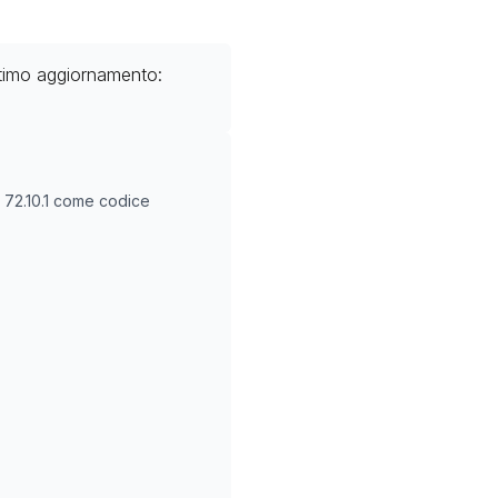
ltimo aggiornamento:
O
72.10.1
come codice