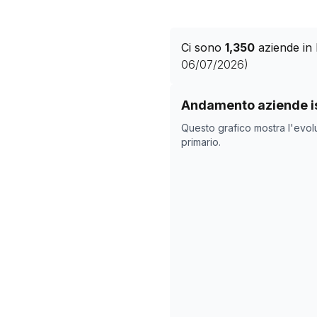
Ci sono
1,350
aziende in 
06/07/2026
)
Storico numero di azie
Andamento aziende is
Data rilevazio
Questo grafico mostra l'evol
19/04/2025
primario.
10/11/2025
14/12/2025
17/01/2026
20/02/2026
26/03/2026
29/04/2026
02/06/2026
06/07/2026