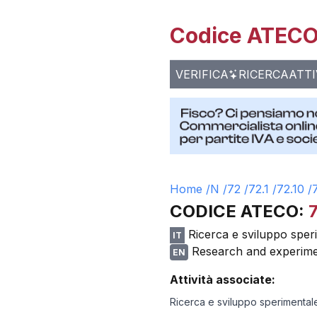
Codice ATECO 
VERIFICA
RICERCA
ATTI
Home /
N
/
72
/
72.1
/
72.10
/
7
CODICE ATECO:
7
Ricerca e sviluppo sper
IT
Research and experime
EN
Attività associate:
Ricerca e sviluppo sperimental