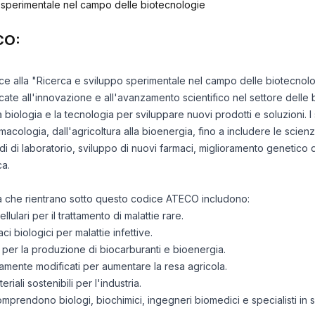
 sperimentale nel campo delle biotecnologie
CO:
risce alla "Ricerca e sviluppo sperimentale nel campo delle biotecnol
cate all'innovazione e all'avanzamento scientifico nel settore delle 
biologia e la tecnologia per sviluppare nuovi prodotti e soluzioni. I 
macologia, dall'agricoltura alla bioenergia, fino a includere le scienz
udi di laboratorio, sviluppo di nuovi farmaci, miglioramento genetico 
ca.
ità che rientrano sotto questo codice ATECO includono:
lulari per il trattamento di malattie rare.
i biologici per malattie infettive.
 per la produzione di biocarburanti e bioenergia.
amente modificati per aumentare la resa agricola.
iali sostenibili per l'industria.
comprendono biologi, biochimici, ingegneri biomedici e specialisti in 