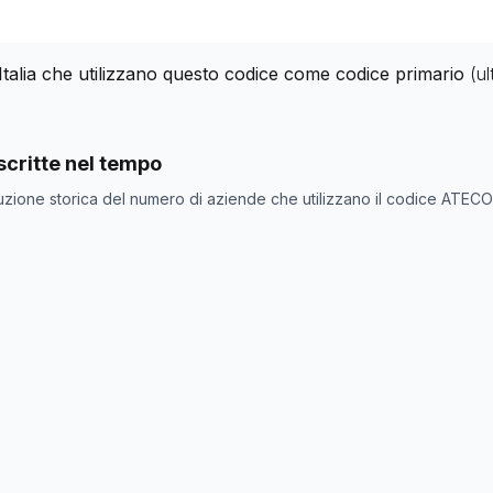
Italia che utilizzano questo codice come codice primario
(u
nde con codice ATECO
72.10.1
come codice primario
critte nel tempo
ne
Numero aziende
uzione storica del numero di aziende che utilizzano il codice ATEC
0
1283
1293
1333
1324
1327
1336
1340
1350