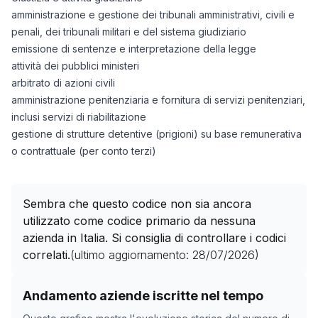
amministrazione e gestione dei tribunali amministrativi, civili e
penali, dei tribunali militari e del sistema giudiziario
emissione di sentenze e interpretazione della legge
attività dei pubblici ministeri
arbitrato di azioni civili
amministrazione penitenziaria e fornitura di servizi penitenziari,
inclusi servizi di riabilitazione
gestione di strutture detentive (prigioni) su base remunerativa
o contrattuale (per conto terzi)
Sembra che questo codice non sia ancora
utilizzato come codice primario da nessuna
azienda in Italia. Si consiglia di controllare i codici
correlati.
(ultimo aggiornamento:
28/07/2026
)
Storico numero di aziende con codice ATECO
84.23.0
Andamento aziende iscritte nel tempo
Data rilevazione
Nume