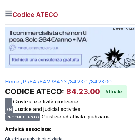
Codice ATECO
SPONSORIZZATO
Home /
P
/
84
/
84.2
/
84.23
/
84.23.0
/
84.23.00
CODICE ATECO:
84.23.00
Attuale
Giustizia e attività giudiziarie
IT
Justice and judicial activities
EN
Giustizia ed attività giudiziarie
VECCHIO TESTO
Attività associate:
Giustizia e attività giudiziarie