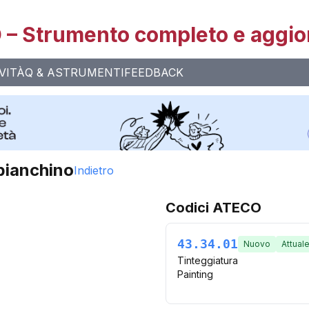
– Strumento completo e aggio
VITÀ
Q & A
STRUMENTI
FEEDBACK
bianchino
Indietro
Codici ATECO
43.34.01
Nuovo
Attual
Tinteggiatura
Painting