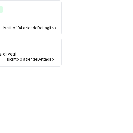
e
Iscritto
104
aziende
Dettagli >>
 di vetri
Iscritto
0
aziende
Dettagli >>