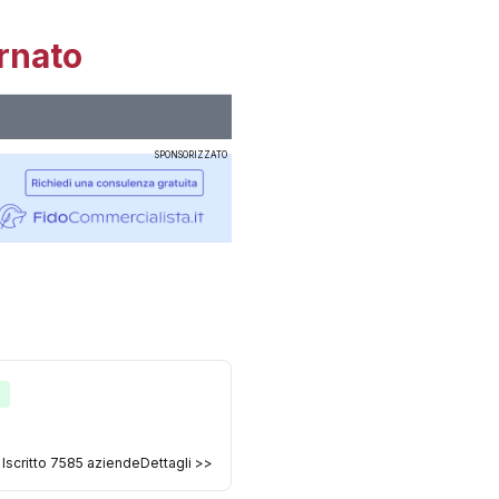
rnato
SPONSORIZZATO
e
Iscritto
7585
aziende
Dettagli >>