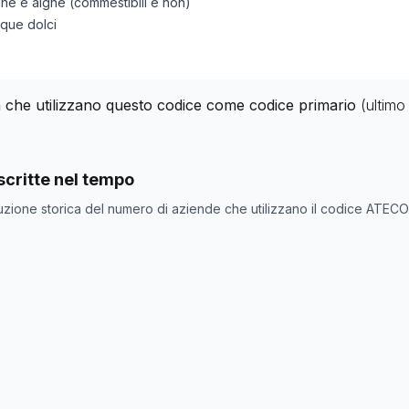
ine e alghe (commestibili e non)
cque dolci
ia che utilizzano questo codice come codice primario
(ultim
nde con codice ATECO
03.22.01
come codice primario
critte nel tempo
one
Numero aziende
uzione storica del numero di aziende che utilizzano il codice ATEC
0
0
0
0
0
1
2
2