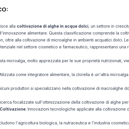
CO:
risce alla
coltivazione di alghe in acque dolci
, un settore in cresc
nell'innovazione alimentare. Questa classificazione comprende la col
n, oltre alla coltivazione di microalghe in ambienti acquatici dolci. Le
 potenziale nel settore cosmetico e farmaceutico, rappresentano una r
sta microalga, molto apprezzata per le sue proprietà nutrizionali, vie
Utilizzata come integratore alimentare, la clorella è un'altra microalg
Alcuni produttori si specializzano nella coltivazione di macroalghe dol
di ricerca focalizzate sull'ottimizzazione della coltivazione di alghe p
 Coltivazione
: Innovazioni tecnologiche applicate alla coltivazione 
includono l'agricoltura biologica, la nutraceutica e l'industria cosme