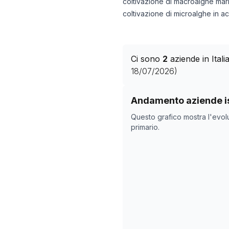
coltivazione di macroalghe mar
coltivazione di microalghe in a
Ci sono
2
aziende in Ital
18/07/2026
)
Storico numero di azie
Andamento aziende is
Data rilevazi
Questo grafico mostra l'evol
09/05/2025
primario.
24/06/2025
19/10/2025
22/11/2025
26/12/2025
29/01/2026
04/03/2026
07/04/2026