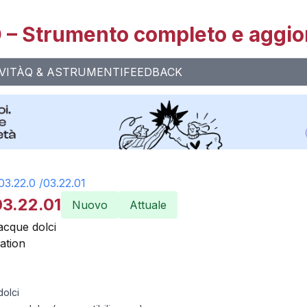
– Strumento completo e aggio
VITÀ
Q & A
STRUMENTI
FEEDBACK
03.22.0
/
03.22.01
03.22.01
Nuovo
Attuale
 acque dolci
ation
dolci