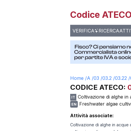
Codice ATECO 
VERIFICA
RICERCA
ATTI
Home /
A
/
03
/
03.2
/
03.22
/
CODICE ATECO:
Coltivazione di alghe in
IT
Freshwater algae cultiv
EN
Attività associate:
Coltivazione di alghe in acque 