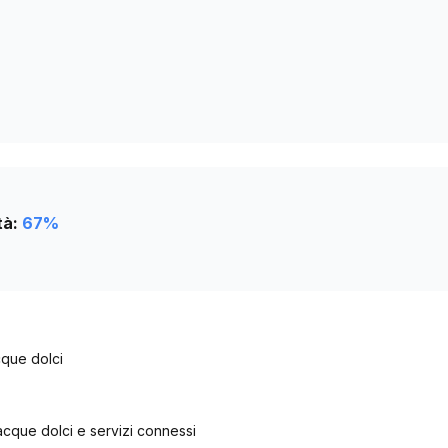
2
2
2
tà:
67
%
cque dolci
acque dolci e servizi connessi