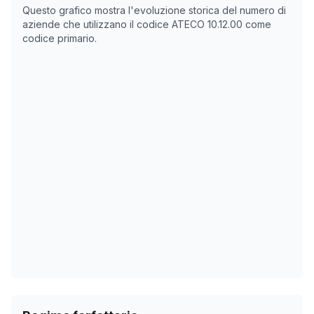
Data rilevazione
Nume
Questo grafico mostra l'evoluzione storica del numero di
11/05/2025
0
aziende che utilizzano il codice ATECO
10.12.00
come
codice primario.
20/10/2025
0
23/11/2025
0
27/12/2025
0
30/01/2026
0
05/03/2026
0
08/04/2026
0
12/05/2026
0
15/06/2026
0
19/07/2026
0