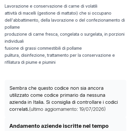
Lavorazione e conservazione di carne di volatili
attività di macelli (gestione di mattatoi) che si occupano
dell'abbattimento, della lavorazione o del confezionamento di
pollame
produzione di carne fresca, congelata o surgelata, in porzioni
individuali
fusione di grassi commestibili di pollame
pulitura, disinfezione, trattamento per la conservazione e
rifilatura di piume e piumini
Sembra che questo codice non sia ancora
utilizzato come codice primario da nessuna
azienda in Italia. Si consiglia di controllare i codici
correlati.
(ultimo aggiornamento:
19/07/2026
)
Storico numero di aziende con codice ATECO
10.12.00
Andamento aziende iscritte nel tempo