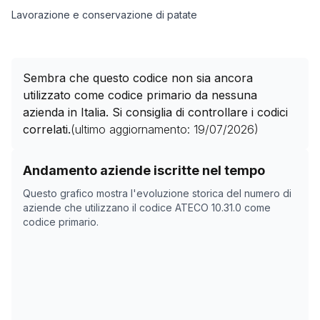
Lavorazione e conservazione di patate
Sembra che questo codice non sia ancora
utilizzato come codice primario da nessuna
azienda in Italia. Si consiglia di controllare i codici
correlati.
(ultimo aggiornamento:
19/07/2026
)
Storico numero di aziende con codice ATECO
10.31.0
c
Andamento aziende iscritte nel tempo
Data rilevazione
Numer
Questo grafico mostra l'evoluzione storica del numero di
09/05/2025
0
aziende che utilizzano il codice ATECO
10.31.0
come
codice primario.
20/10/2025
0
23/11/2025
0
27/12/2025
0
30/01/2026
0
05/03/2026
0
08/04/2026
0