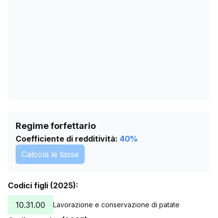
12/05/2026
0
15/06/2026
0
19/07/2026
0
Regime forfettario
Coefficiente di redditività:
40
%
Calcola le tasse
Codici figli (2025):
10.31.00
Lavorazione e conservazione di patate