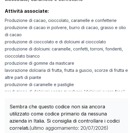
Attività associate:
Produzione di cacao, cioccolato, caramelle e confetterie
produzione di cacao in polvere, burro di cacao, grasso e olio
di cacao
produzione di cioccolato e di dolciumi al cioccolato
produzione di dolciumi: caramelle, confetti, torroni, fondenti,
cioccolato bianco
produzione di gomme da masticare
lavorazione dolciaria di frutta, frutta a guscio, scorze di frutta e
altre parti di piante
produzione di caramelle e pastiglie
produzione di dolciumi senza zucchero (dolciumi sugar-free)
produzione di budini dolci al cioccolato, budini flan e crème
caramel
Sembra che questo codice non sia ancora
utilizzato come codice primario da nessuna
azienda in Italia. Si consiglia di controllare i codici
correlati.
(ultimo aggiornamento:
20/07/2026
)