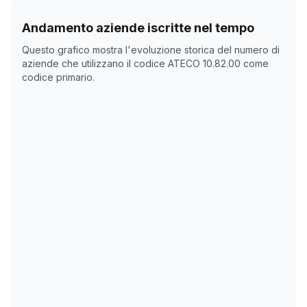
Storico numero di aziende con codice ATECO
10.82.00
Andamento aziende iscritte nel tempo
Data rilevazione
Nume
Questo grafico mostra l'evoluzione storica del numero di
11/05/2025
0
aziende che utilizzano il codice ATECO
10.82.00
come
codice primario.
21/10/2025
0
24/11/2025
0
28/12/2025
0
31/01/2026
0
06/03/2026
0
09/04/2026
0
13/05/2026
0
16/06/2026
0
20/07/2026
0