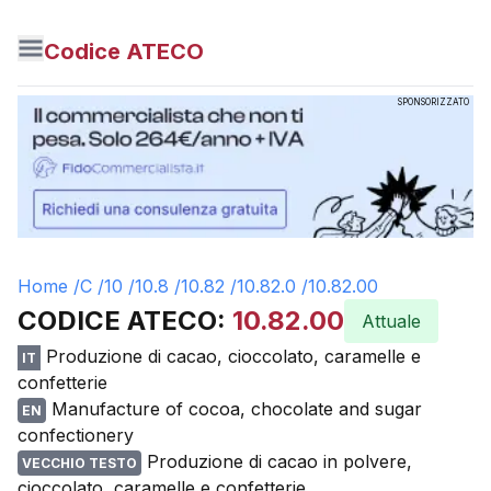
Codice ATECO
SPONSORIZZATO
Home /
C
/
10
/
10.8
/
10.82
/
10.82.0
/
10.82.00
CODICE ATECO:
10.82.00
Attuale
Produzione di cacao, cioccolato, caramelle e
IT
confetterie
Manufacture of cocoa, chocolate and sugar
EN
confectionery
Produzione di cacao in polvere,
VECCHIO TESTO
cioccolato, caramelle e confetterie