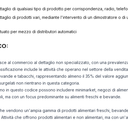
aglio di qualsiasi tipo di prodotto per corrispondenza, radio, telef
aglio di prodotti vari, mediante l'intervento di un dimostratore o di u
uato per mezzo di distributori automatici
CO:
risce al commercio al dettaglio non specializzato, con una prevalenza d
sificazione include le attività che operano nel settore della vendita
bevande e tabacchi, rappresentando almeno il 35% del valore aggiunt
 surgelati non rientrano in questa categoria.
ano in questo codice possono includere minimarket, negozi di alimen
coli, ma con un focus predominante su alimenti freschi e bevande.
 che vendono un'ampia gamma di prodotti alimentari freschi, bevande 
: Attività che offrono prodotti alimentari e non alimentari, ma con un'