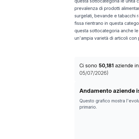
questa sottocategoria le unità 
prevalenza di prodotti alimentar
surgelati, bevande e tabacchi 
fissa rientrano in questa catego
questa sottocategoria anche le a
un'ampia varietà di articoli con
Ci sono
50,181
aziende in
05/07/2026
)
Storico numero di azie
Andamento aziende is
Data rilevazi
Questo grafico mostra l'evol
26/04/2025
primario.
09/11/2025
13/12/2025
16/01/2026
19/02/2026