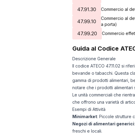
47.91.30
Commercio al dett
Commercio al dett
47.99.10
a porta)
47.99.20
Commercio effett
Guida al Codice ATE
Descrizione Generale
Il codice ATECO 47.11.02 si rife
bevande o tabacchi. Questa clas
gamma di prodotti alimentari, 
notare che i prodotti alimentari
Le unità commerciali che rientr
che offrono una varietà di arti
Esempi di Attività
Minimarket
: Piccole strutture
Negozi di alimentari generici
freschi e locali.