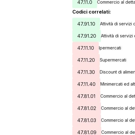
47.11.0
Commercio al detta
Codici correlati:
47.91.10
Attività di serviz
47.91.20
Attività di servi
47.11.10
Ipermercati
47.11.20
Supermercati
47.11.30
Discount di alimen
47.11.40
Minimercati ed alt
47.81.01
Commercio al dett
47.81.02
Commercio al dett
47.81.03
Commercio al det
47.81.09
Commercio al dett