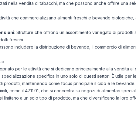
zzati nella vendita di tabacchi, ma che possono anche offrire una s
Attività che commercializzano alimenti freschi e bevande biologiche,
ensioni
: Strutture che offrono un assortimento variegato di prodotti 
otti freschi.
possono includere la distribuzione di bevande, il commercio di alimenti
ce
priato per le attività che si dedicano principalmente alla vendita al d
pecializzazione specifica in uno solo di questi settori. È utile per
di prodotti, mantenendo come focus principale il cibo e le bevande.
mili, come il 47.11.01, che si concentra su negozi di alimentari specia
si limitano a un solo tipo di prodotto, ma che diversificano la loro off