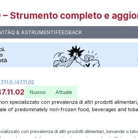
– Strumento completo e aggio
VITÀ
Q & A
STRUMENTI
FEEDBACK
7.11.0
/
47.11.02
7.11.02
Nuovo
Attuale
on specializzato con prevalenza di altri prodotti alimentar
 sale of predominately non-frozen food, beverages and tob
ializzato con prevalenza di altri prodotti alimentari, bevande o taba