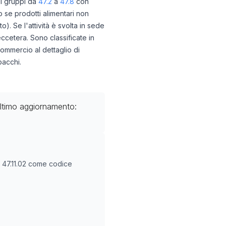
ei gruppi da
47.2
a
47.8
con
o se prodotti alimentari non
o). Se l'attività è svolta in sede
eccetera. Sono classificate in
commercio al dettaglio di
bacchi.
ultimo aggiornamento:
O
47.11.02
come codice