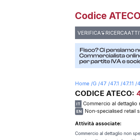
Codice ATECO 
VERIFICA
RICERCA
ATTI
Home /
G
/
47
/
47.1
/
47.11
/
4
CODICE ATECO:
4
Commercio al dettaglio n
IT
Non-specialised retail
EN
Attività associate:
Commercio al dettaglio non spec