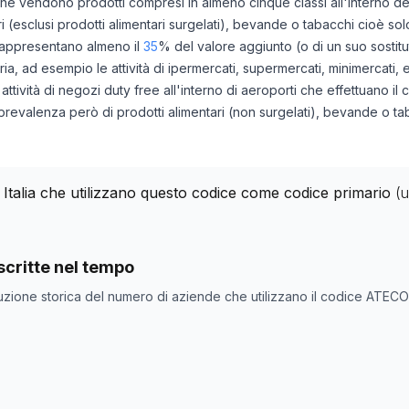
che vendono prodotti compresi in almeno cinque classi all'interno d
i (esclusi prodotti alimentari surgelati), bevande o tabacchi cioè sol
rappresentano almeno il
35
% del valore aggiunto (o di un suo sostitut
ria, ad esempio le attività di ipermercati, supermercati, minimercati, 
ttività di negozi duty free all'interno di aeroporti che effettuano il 
 prevalenza però di prodotti alimentari (non surgelati), bevande o ta
 Italia che utilizzano questo codice come codice primario
(
nde con codice ATECO
47.11.02
come codice primario
critte nel tempo
one
Numero aziende
uzione storica del numero di aziende che utilizzano il codice ATEC
0
48.738
48.794
50.902
50.080