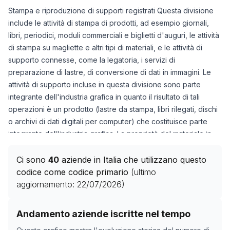
Stampa e riproduzione di supporti registrati Questa divisione
include le attività di stampa di prodotti, ad esempio giornali,
libri, periodici, moduli commerciali e biglietti d'auguri, le attività
di stampa su magliette e altri tipi di materiali, e le attività di
supporto connesse, come la legatoria, i servizi di
preparazione di lastre, di conversione di dati in immagini. Le
attività di supporto incluse in questa divisione sono parte
integrante dell'industria grafica in quanto il risultato di tali
operazioni è un prodotto (lastre da stampa, libri rilegati, dischi
o archivi di dati digitali per computer) che costituisce parte
integrante dell'industria grafica. La proprietà del materiale in
ingresso cioè chi possiede il materiale di input, è irrilevante ai
fini della classificazione delle attività di stampa e riproduzione
Ci sono
40
aziende in Italia che utilizzano questo
di supporti registrati. La divisione
18
copre esplicitamente le
codice come codice primario
(ultimo
attività di lavorazione. I processi utilizzati nella stampa
aggiornamento:
22/07/2026
)
comprendono vari metodi per trasferire un'immagine da una
lastra, da uno schermo o da un supporto informatico a un
Storico numero di aziende con codice ATECO
18
come 
Andamento aziende iscritte nel tempo
supporto di carta, plastica, metallo, articoli tessili, legno. Il
Data rilevazione
Numero a