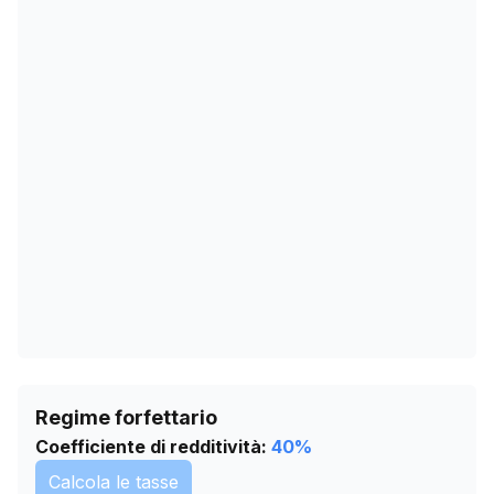
14/11/2025
36.297
18/12/2025
36.118
04/02/2026
37.451
10/03/2026
37.068
13/04/2026
37.065
17/05/2026
37.162
20/06/2026
37.194
24/07/2026
37.230
Regime forfettario
Coefficiente di redditività:
40
%
Calcola le tasse