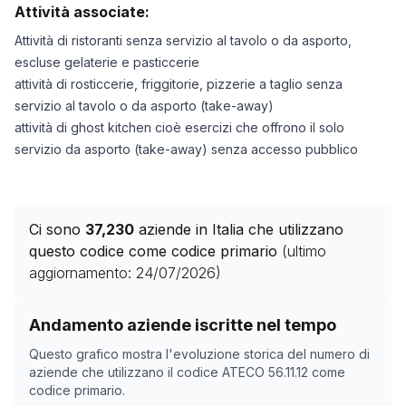
Attività associate:
Attività di ristoranti senza servizio al tavolo o da asporto,
escluse gelaterie e pasticcerie
attività di rosticcerie, friggitorie, pizzerie a taglio senza
servizio al tavolo o da asporto (take-away)
attività di ghost kitchen cioè esercizi che offrono il solo
servizio da asporto (take-away) senza accesso pubblico
Ci sono
37,230
aziende in Italia che utilizzano
questo codice come codice primario
(ultimo
aggiornamento:
24/07/2026
)
Storico numero di aziende con codice ATECO
56.11.12
c
Andamento aziende iscritte nel tempo
Data rilevazione
Numer
Questo grafico mostra l'evoluzione storica del numero di
08/04/2025
0
aziende che utilizzano il codice ATECO
56.11.12
come
codice primario.
24/05/2025
0