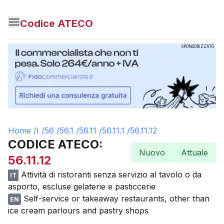
Codice ATECO
SPONSORIZZATO
Home /
I
/
56
/
56.1
/
56.11
/
56.11.1
/
56.11.12
CODICE ATECO:
Nuovo
Attuale
56.11.12
Attività di ristoranti senza servizio al tavolo o da
IT
asporto, escluse gelaterie e pasticcerie
Self-service or takeaway restaurants, other than
EN
ice cream parlours and pastry shops