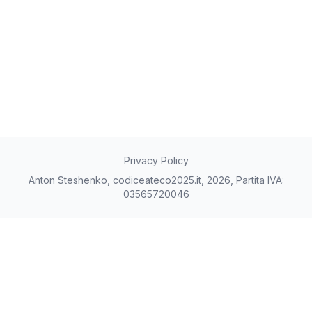
14/10/2025
939
15/10/2025
939
16/10/2025
939
17/10/2025
939
20/11/2025
1394
24/12/2025
1761
27/01/2026
1868
02/03/2026
2100
05/04/2026
2344
Privacy Policy
09/05/2026
2624
Anton Steshenko, codiceateco2025.it, 2026, Partita IVA:
12/06/2026
2824
03565720046
16/07/2026
3278