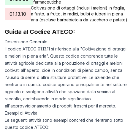
farmaceutiche
20/07/2025
0
Coltivazione di ortaggi (inclusi i meloni) in foglia,
21/07/2025
0
01.13.10
a fusto, a frutto, in radici, bulbi e tuberi in piena
aria (escluse barbabietola da zucchero e patate)
22/07/2025
153
23/07/2025
606
Guida al Codice ATECO:
24/07/2025
646
Descrizione Generale
25/07/2025
646
Il codice ATECO 01.13.11 si riferisce alla "Coltivazione di ortaggi
26/07/2025
646
e meloni in piena aria". Questo codice comprende tutte le
27/07/2025
646
attività agricole dedicate alla produzione di ortaggi e meloni
28/07/2025
646
coltivati all'aperto, cioè in condizioni di pieno campo, senza
29/07/2025
646
l'ausilio di serre o altre strutture protettive. Le aziende che
30/07/2025
646
rientrano in questo codice operano principalmente nel settore
31/07/2025
646
agricolo e svolgono attività che spaziano dalla semina al
01/08/2025
646
raccolto, contribuendo in modo significativo
02/08/2025
646
all'approvvigionamento di prodotti freschi per il mercato.
Esempi di Attività
03/08/2025
646
Le seguenti attività sono esempi concreti che rientrano sotto
04/08/2025
646
questo codice ATECO:
05/08/2025
646