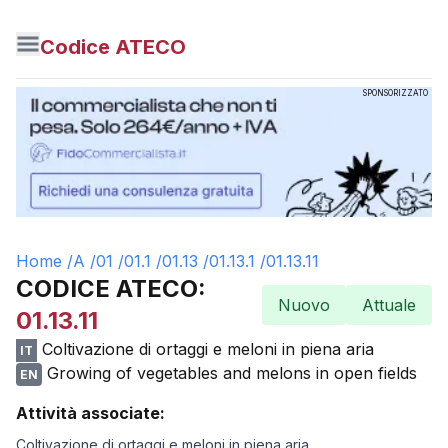
Codice ATECO
SPONSORIZZATO
Home /
A
/
01
/
01.1
/
01.13
/
01.13.1
/
01.13.11
CODICE ATECO:
Nuovo
Attuale
01.13.11
Coltivazione di ortaggi e meloni in piena aria
IT
Growing of vegetables and melons in open fields
EN
Attività associate:
Coltivazione di ortaggi e meloni in piena aria