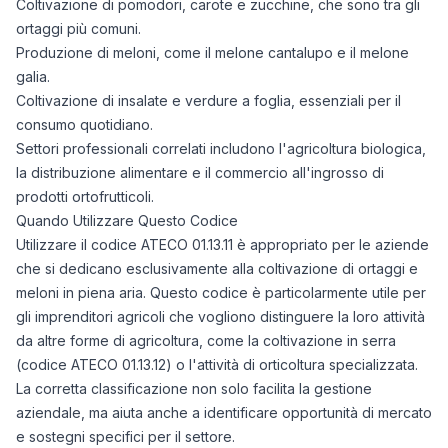
Coltivazione di pomodori, carote e zucchine, che sono tra gli
06/08/2025
646
ortaggi più comuni.
07/08/2025
646
Produzione di meloni, come il melone cantalupo e il melone
08/08/2025
646
galia.
09/08/2025
646
Coltivazione di insalate e verdure a foglia, essenziali per il
10/08/2025
646
consumo quotidiano.
11/08/2025
646
Settori professionali correlati includono l'agricoltura biologica,
12/08/2025
646
la distribuzione alimentare e il commercio all'ingrosso di
13/08/2025
646
prodotti ortofrutticoli.
14/08/2025
646
Quando Utilizzare Questo Codice
Utilizzare il codice ATECO 01.13.11 è appropriato per le aziende
15/08/2025
646
che si dedicano esclusivamente alla coltivazione di ortaggi e
16/08/2025
646
meloni in piena aria. Questo codice è particolarmente utile per
17/08/2025
646
gli imprenditori agricoli che vogliono distinguere la loro attività
18/08/2025
646
da altre forme di agricoltura, come la coltivazione in serra
19/08/2025
646
(codice ATECO 01.13.12) o l'attività di orticoltura specializzata.
20/08/2025
688
La corretta classificazione non solo facilita la gestione
21/08/2025
786
aziendale, ma aiuta anche a identificare opportunità di mercato
22/08/2025
819
e sostegni specifici per il settore.