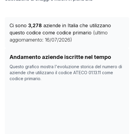
Ci sono
3,278
aziende in Italia che utilizzano
questo codice come codice primario
(ultimo
aggiornamento:
16/07/2026
)
Storico numero di aziende con codice ATECO
01.13.11
c
Andamento aziende iscritte nel tempo
Data rilevazione
Numer
Questo grafico mostra l'evoluzione storica del numero di
10/05/2025
0
aziende che utilizzano il codice ATECO
01.13.11
come
codice primario.
25/06/2025
0
26/06/2025
0
27/06/2025
0
28/06/2025
0
29/06/2025
0
30/06/2025
0
01/07/2025
0
02/07/2025
0