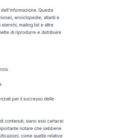
a e dell'informazione. Questa
ionari, enciclopedie, atlanti e
elenchi, mailing list e altre
mette di riprodurre e distribuire
enza.
a.
enziali per il successo delle
di contenuti, siano essi cartacei
 È importante notare che sebbene
ficazioni, come quelle relative