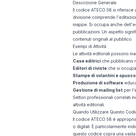
Descrizione Generale
Il codice ATECO 58 si riferisce a
divisione comprende l'editazione 
mappe. Si occupa anche dell'editor
pubblicazioni. Un aspetto signifi
contenuti originali al pubblico.
Esempi di Attività
Le attività editoriali possono ma
Case editrici
che pubblicano ro
Editori di riviste
che si occupan
Stampe di volantini e opuscol
Produzione di software
educat
Gestione di mailing list
per l'
Settori professionali correlati i
attività editoriali.
Quando Utilizzare Questo Codi
Il codice ATECO 58 è appropriato
o digitali. È particolarmente in
questo codice copra una vasta g