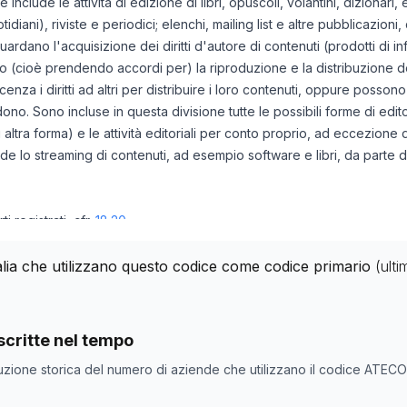
ne include le attività di edizione di libri, opuscoli, volantini, dizionar
tidiani), riviste e periodici; elenchi, mailing list e altre pubblicazion
riguardano l'acquisizione dei diritti d'autore di contenuti (prodotti di
ndo (cioè prendendo accordi per) la riproduzione e la distribuzione deg
nza i diritti ad altri per distribuire i loro contenuti, oppure possono
o. Sono incluse in questa divisione tutte le possibili forme di edito
i altra forma) e le attività editoriali per conto proprio, ad eccezione
de lo streaming di contenuti, ad esempio software e libri, da parte d
 registrati, cfr.
18.20
cinematografica), video e programmi televisivi, edizione di musica e
talia che utilizzano questo codice come codice primario
(ult
i dei diritti di trasmissione e distribuzione di contenuti, cfr. division
matica, cfr. divisione
62
di influenza), cfr. divisione
73
nde con codice ATECO
58
come codice primario
critte nel tempo
e
Numero aziende
uzione storica del numero di aziende che utilizzano il codice ATEC
93