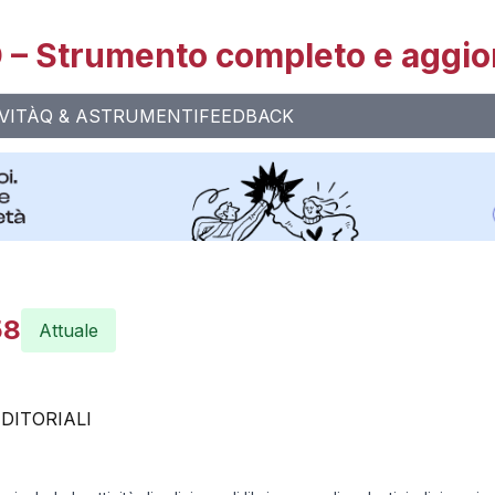
– Strumento completo e aggio
VITÀ
Q & A
STRUMENTI
FEEDBACK
58
Attuale
EDITORIALI