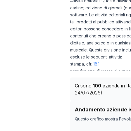
Attività editoriali Questa divisio
cartine; edizione di giornali (quo
software. Le attività editoriali 
tali prodotti al pubblico attiva
editori possono concedere in lice
contenuti che creano o possiedon
digitale, analogico o in qualsias
musicale. Questa divisione inclu
escluse le seguenti attività:
stampa, cfr.
18.1
riproduzione di massa di supporti
produzione di film (produzione 
audio originali, cfr. divisione
59
Ci sono
100
aziende in I
ottenimento da parte degli editor
24/07/2026
)
attività di programmazione infor
influencer marketing (marketing 
Storico numero di azie
Andamento aziende is
Data rilevazion
Questo grafico mostra l'evol
22/04/2025