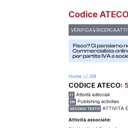
Codice ATECO 
VERIFICA
RICERCA
ATTI
Home /
J
/
58
CODICE ATECO:
Attività editoriali
IT
Publishing activities
EN
ATTIVITÀ 
VECCHIO TESTO
Attività associate: