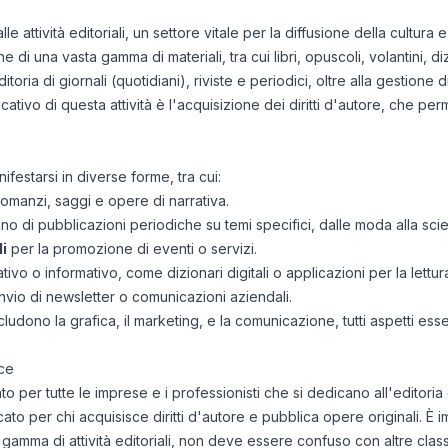
lle attività editoriali, un settore vitale per la diffusione della cultur
di una vasta gamma di materiali, tra cui libri, opuscoli, volantini, diz
ia di giornali (quotidiani), riviste e periodici, oltre alla gestione di 
cativo di questa attività è l'acquisizione dei diritti d'autore, che per
nifestarsi in diverse forme, tra cui:
manzi, saggi e opere di narrativa.
o di pubblicazioni periodiche su temi specifici, dalle moda alla sci
i
per la promozione di eventi o servizi.
ivo o informativo, come dizionari digitali o applicazioni per la lettur
invio di newsletter o comunicazioni aziendali.
ncludono la grafica, il marketing, e la comunicazione, tutti aspetti ess
ce
 per tutte le imprese e i professionisti che si dedicano all'editoria 
dicato per chi acquisisce diritti d'autore e pubblica opere originali.
amma di attività editoriali, non deve essere confuso con altre classi