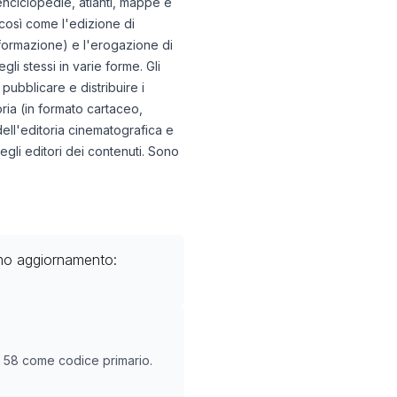
i, enciclopedie, atlanti, mappe e
i, così come l'edizione di
 informazione) e l'erogazione di
li stessi in varie forme. Gli
 pubblicare e distribuire i
ria (in formato cartaceo,
 dell'editoria cinematografica e
egli editori dei contenuti. Sono
 produzione di registrazioni
imo aggiornamento:
e
60
O
58
come codice primario.